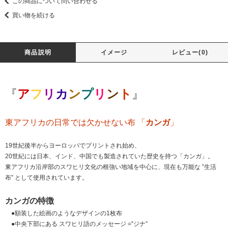
この商品について問い合わせる
買い物を続ける
商品説明
イメージ
レビュー(0)
『
ア
フ
リ
カ
ン
プ
リ
ン
ト
』
東アフリカの日常では欠かせない布 「
カンガ
」
19世紀後半からヨーロッパでプリントされ始め、
20世紀には日本、インド、中国でも製造されていた歴史を持つ「カンガ」。
東アフリカ沿岸部のスワヒリ文化の根強い地域を中心に、現在も万能な ”生活
布” として使用されています。
カンガの特徴
●額装した絵画のようなデザインの1枚布
●中央下部にある スワヒリ語のメッセージ =”ジナ”