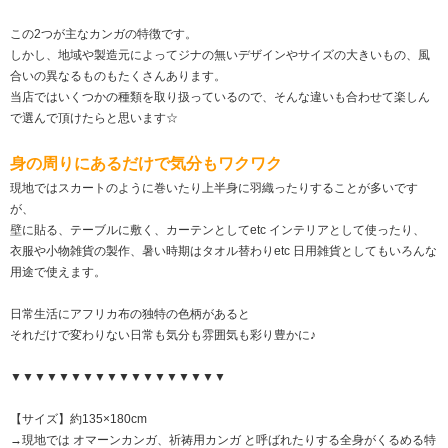
この2つが主なカンガの特徴です。
しかし、地域や製造元によってジナの無いデザインやサイズの大きいもの、風
合いの異なるものもたくさんあります。
当店ではいくつかの種類を取り扱っているので、そんな違いも合わせて楽しん
で選んで頂けたらと思います☆
身の周りにあるだけで気分もワクワク
現地ではスカートのように巻いたり上半身に羽織ったりすることが多いです
が、
壁に貼る、テーブルに敷く、カーテンとしてetc インテリアとして使ったり、
衣服や小物雑貨の製作、暑い時期はタオル替わりetc 日用雑貨としてもいろんな
用途で使えます。
日常生活にアフリカ布の独特の色柄があると
それだけで変わりない日常も気分も雰囲気も彩り豊かに♪
▼▼▼▼▼▼▼▼▼▼▼▼▼▼▼▼▼▼
【サイズ】約135×180cm
→現地では オマーンカンガ、祈祷用カンガ と呼ばれたりする全身がくるめる特