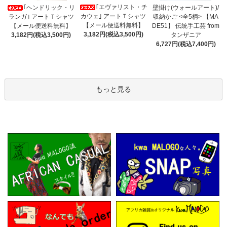
｢エヴァリスト・チ
｢ヘンドリック・リ
壁掛け(ウォールアート)/
カウェ｣ アートＴシャツ
ランガ｣ アートＴシャツ
収納かご <全5柄> 【MA
【メール便送料無料】
【メール便送料無料】
DE51】 伝統手工芸 from
3,182円(税込3,500円)
3,182円(税込3,500円)
タンザニア
6,727円(税込7,400円)
もっと見る