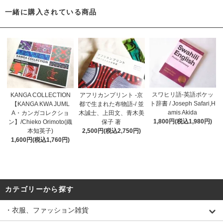
一緒に購入されている商品
スワヒリ語-英語ポケッ
KANGA COLLECTION
アフリカンプリント -京
ト辞書 / Joseph Safari,H
【KANGA KWA JUML
都で生まれた布物語-/ 並
amis Akida
A・カンガコレクショ
木誠士、上田文、青木美
1,800円(税込1,980円)
ン】/Chieko Orimoto(織
保子 著
本知英子)
2,500円(税込2,750円)
1,600円(税込1,760円)
カテゴリーから探す
・衣服、ファッション雑貨