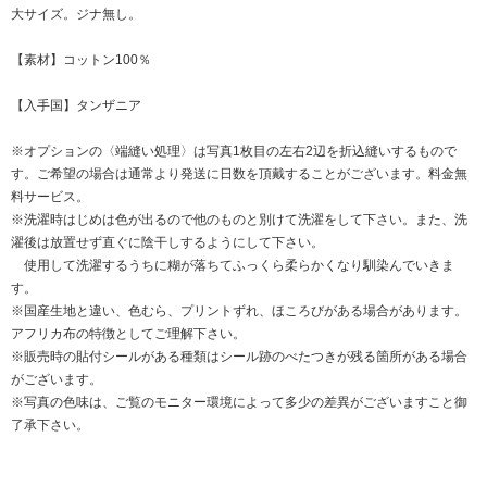
大サイズ。ジナ無し。
【素材】コットン100％
【入手国】タンザニア
※オプションの〈端縫い処理〉は写真1枚目の左右2辺を折込縫いするもので
す。ご希望の場合は通常より発送に日数を頂戴することがございます。料金無
料サービス。
※洗濯時はじめは色が出るので他のものと別けて洗濯をして下さい。また、洗
濯後は放置せず直ぐに陰干しするようにして下さい。
使用して洗濯するうちに糊が落ちてふっくら柔らかくなり馴染んでいきま
す。
※国産生地と違い、色むら、プリントずれ、ほころびがある場合があります。
アフリカ布の特徴としてご理解下さい。
※販売時の貼付シールがある種類はシール跡のべたつきが残る箇所がある場合
がございます。
※写真の色味は、ご覧のモニター環境によって多少の差異がございますこと御
了承下さい。