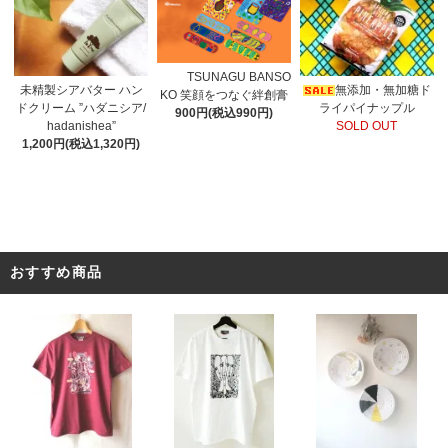
TSUNAGU BANSO
未精製シアバター ハン
無添加・無加糖ド
KO 笑顔をつなぐ絆創膏
ドクリーム ”ハダニシア/
ライパイナップル
900円(税込990円)
hadanishea”
SOLD OUT
1,200円(税込1,320円)
おすすめ商品