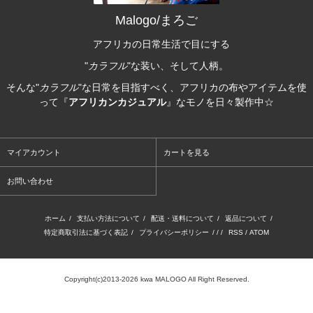
Malogo/まろご
アフリカの日常生活で目にする
"
カラフル
"な装い、そして人柄。
そんな"
カラフル
"な日常を目指すべく、アフリカの布やアイテムを使
って『
アフリカンカジュアル
』なモノを日々製作中☆
マイアカウント
カートを見る
お問い合わせ
ホーム
/
支払い方法について
/
配送・送料について
/
返品について
/
特定商取引法に基づく表記
/
プライバシーポリシー
/ / /
RSS
/
ATOM
Copyright(c)2013-2026 kwa MALOGO All Right Reserved.