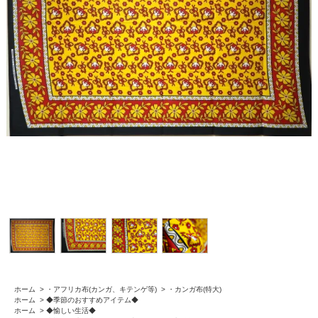
ホーム
>
・アフリカ布(カンガ、キテンゲ等)
>
・カンガ布(特大)
ホーム
>
◆季節のおすすめアイテム◆
ホーム
>
◆愉しい生活◆