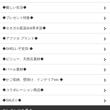
◆愉しい生活◆
◆プレゼント特集◆
◆セネガル藍染め&草木染◆
◆アフリカ ブランド◆
◆SHELL-子安貝-◆
◆ビジュー、天然石素材◆
◆パール素材◆
◆かご収納、壁掛け、インテリアetc ◆
◆コラボレーション商品◆
◆SALE☆◆