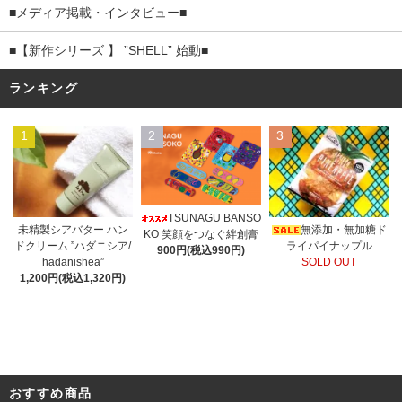
■メディア掲載・インタビュー■
■【新作シリーズ 】 ”SHELL” 始動■
ランキング
1
2
3
TSUNAGU BANSO
未精製シアバター ハン
無添加・無加糖ド
KO 笑顔をつなぐ絆創膏
ドクリーム ”ハダニシア/
ライパイナップル
900円(税込990円)
hadanishea”
SOLD OUT
1,200円(税込1,320円)
おすすめ商品