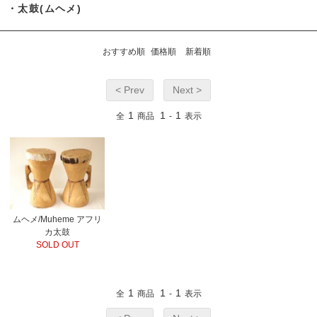
・太鼓(ムヘメ)
おすすめ順
価格順
新着順
< Prev
Next >
1
1
1
全
商品
-
表示
ムヘメ/Muheme アフリ
カ太鼓
SOLD OUT
1
1
1
全
商品
-
表示