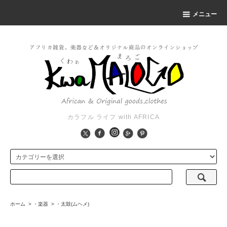
メニュー
カラフル ライフ with AFRICA
ホーム
>
・楽器
>
・太鼓(ムヘメ)