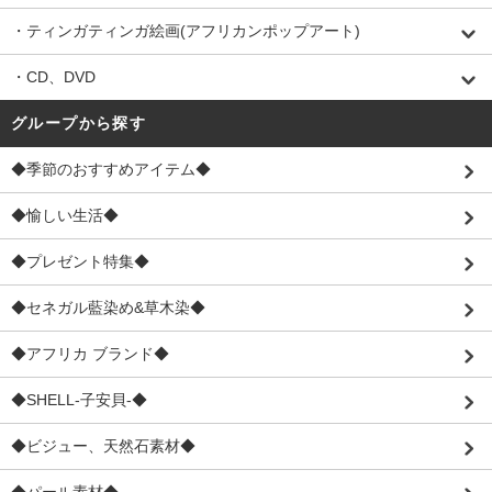
・ティンガティンガ絵画(アフリカンポップアート)
・CD、DVD
グループから探す
◆季節のおすすめアイテム◆
◆愉しい生活◆
◆プレゼント特集◆
◆セネガル藍染め&草木染◆
◆アフリカ ブランド◆
◆SHELL-子安貝-◆
◆ビジュー、天然石素材◆