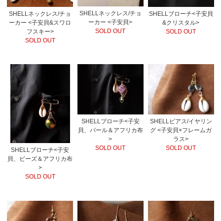
SHELLネックレス/チョ
SHELLネックレス/チョ
SHELLブローチ<子安貝
ーカー <子安貝>
ーカー <子安貝&スワロ
&クリスタル>
SOLD OUT
フスキー>
SOLD OUT
SOLD OUT
SHELLブローチ<子安
SHELLピアス/イヤリン
貝、パール＆アフリカ布
グ <子安貝×フレームガ
>
ラス>
SOLD OUT
SOLD OUT
SHELLブローチ<子安
貝、ビーズ＆アフリカ布
>
SOLD OUT