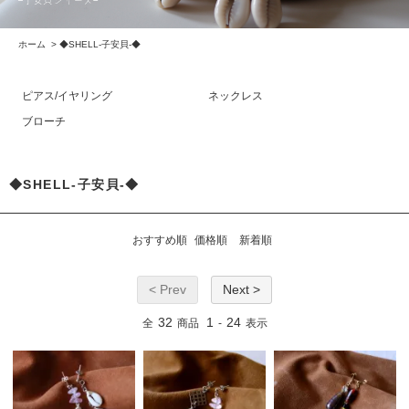
ホーム
>
◆SHELL-子安貝-◆
ピアス/イヤリング
ネックレス
ブローチ
◆SHELL-子安貝-◆
おすすめ順
価格順
新着順
< Prev
Next >
32
1
24
全
商品
-
表示