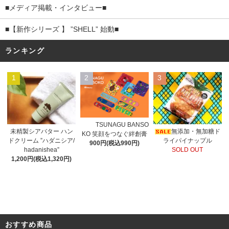
■メディア掲載・インタビュー■
■【新作シリーズ 】 ”SHELL” 始動■
ランキング
1
2
3
TSUNAGU BANSO
未精製シアバター ハン
無添加・無加糖ド
KO 笑顔をつなぐ絆創膏
ドクリーム ”ハダニシア/
ライパイナップル
900円(税込990円)
hadanishea”
SOLD OUT
1,200円(税込1,320円)
おすすめ商品