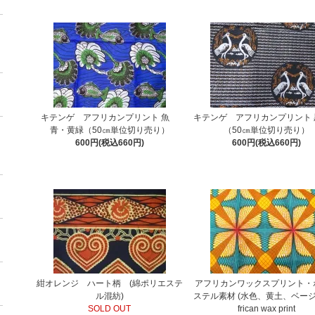
キテンゲ アフリカンプリント 魚
キテンゲ アフリカンプリント 
青・黄緑（50㎝単位切り売り）
（50㎝単位切り売り）
600円(税込660円)
600円(税込660円)
紺オレンジ ハート柄 (綿ポリエステ
アフリカンワックスプリント・
ル混紡)
ステル素材 (水色、黄土、ベージュ)
SOLD OUT
frican wax print