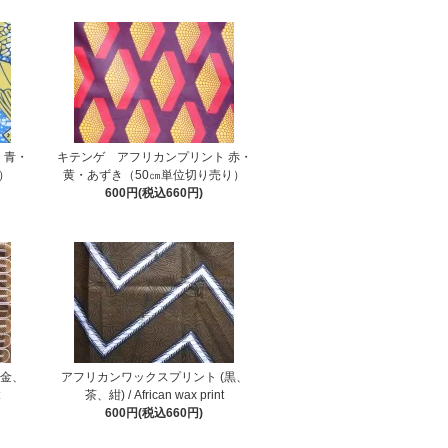
 青・
キテンゲ アフリカンプリント 赤・
）
黄・あずき（50㎝単位切り売り）
600円(税込660円)
(金、
アフリカンワックスプリント (黒、
t
茶、紺) / African wax print
600円(税込660円)