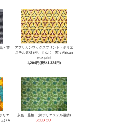
アフリカンワックスプリント・ポリエ
黒・茶
ステル素材 (橙、えんじ、黒) / African
wax print
1,204円(税込1,324円)
ポリエ
灰色 蔓柄 (綿ポリエステル混紡)
 / A
SOLD OUT