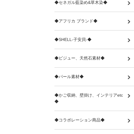
◆セネガル藍染め&草木染◆
◆アフリカ ブランド◆
◆SHELL-子安貝-◆
◆ビジュー、天然石素材◆
◆パール素材◆
◆かご収納、壁掛け、インテリアetc
◆
◆コラボレーション商品◆