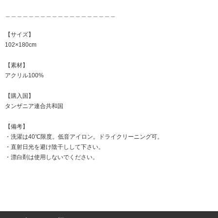
＿＿＿＿＿＿＿＿＿＿＿＿＿＿＿＿＿＿＿
【サイズ】
102×180cm
【素材】
アクリル100%
【購入国】
タンザニア連合共和国
【備考】
・洗濯は40℃限度。低音アイロン。ドライクリーニング可。
・直射日光を避け陰干しして下さい。
・漂白剤は使用しないでください。