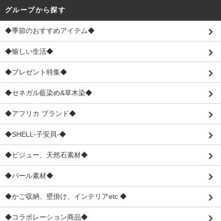
グループから探す
◆季節のおすすめアイテム◆
◆愉しい生活◆
◆プレゼント特集◆
◆セネガル藍染め&草木染◆
◆アフリカ ブランド◆
◆SHELL-子安貝-◆
◆ビジュー、天然石素材◆
◆パール素材◆
◆かご収納、壁掛け、インテリアetc ◆
◆コラボレーション商品◆