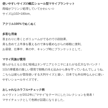
使いやすいサイズの幅広ショール型マサイブランケット
両端がフリンジ処理していてかわいい☆
サイズは102×180cm。
アクリル100%でぬくぬく
多彩な用途
首まわりに巻くとボリュームがでるので小顔効果。
肩も含めて上半身を覆えるので体を暖めながらの移動に便利。
お昼寝、仕事中、車の中、キャンプ時にブランケットとして。
マサイ民族が愛用
彼らがもともと住む地域はタンザニアとケニヤにまたがる広大なサバンナ！
1日の寒暖差の激しい環境で朝晩の冷え込みから身を守っているんでしょうね。
こちらは彼らが普段使いする大判サイズと違い、日本でも外出時なんかに使い
やすいショールサイズです。
おしゃれなカラフル×チェック柄
ルイヴィトンが2012年に”マサイ”をテーマにしたコレクションを発表！
マサイチェックとして色柄が話題になりました。