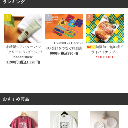
ランキング
1
2
3
TSUNAGU BANSO
未精製シアバター ハン
無添加・無加糖ド
KO 笑顔をつなぐ絆創膏
ドクリーム ”ハダニシア/
ライパイナップル
900円(税込990円)
hadanishea”
SOLD OUT
1,200円(税込1,320円)
おすすめ商品