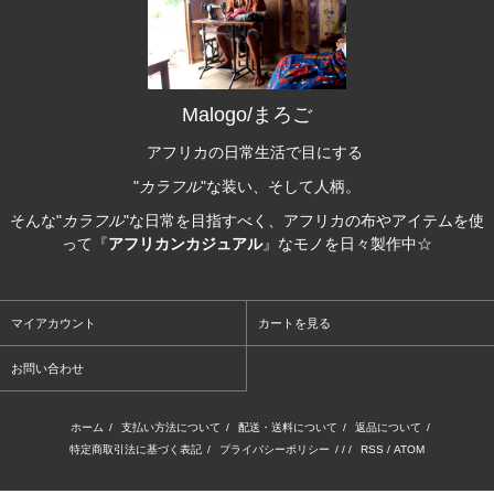
Malogo/まろご
アフリカの日常生活で目にする
"
カラフル
"な装い、そして人柄。
そんな"
カラフル
"な日常を目指すべく、アフリカの布やアイテムを使
って『
アフリカンカジュアル
』なモノを日々製作中☆
マイアカウント
カートを見る
お問い合わせ
ホーム
/
支払い方法について
/
配送・送料について
/
返品について
/
特定商取引法に基づく表記
/
プライバシーポリシー
/ / /
RSS
/
ATOM