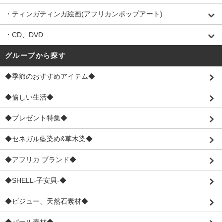
・ティンガティンガ絵画(アフリカンポップアート)
・CD、DVD
グループから探す
◆季節のおすすめアイテム◆
◆愉しい生活◆
◆プレゼント特集◆
◆セネガル藍染め&草木染◆
◆アフリカ ブランド◆
◆SHELL-子安貝-◆
◆ビジュー、天然石素材◆