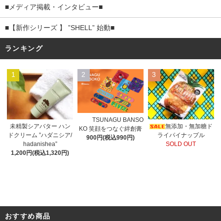
■メディア掲載・インタビュー■
■【新作シリーズ 】 ”SHELL” 始動■
ランキング
1
2
3
TSUNAGU BANSO
未精製シアバター ハン
無添加・無加糖ド
KO 笑顔をつなぐ絆創膏
ドクリーム ”ハダニシア/
ライパイナップル
900円(税込990円)
hadanishea”
SOLD OUT
1,200円(税込1,320円)
おすすめ商品