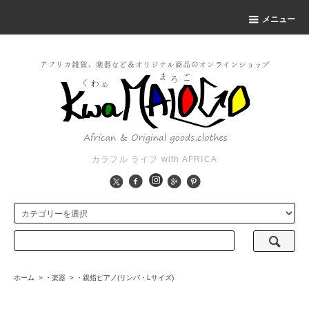
メニュー
カラフル ライフ with AFRICA
ホーム
>
・楽器
>
・親指ピアノ(リンバ・Lサイズ)