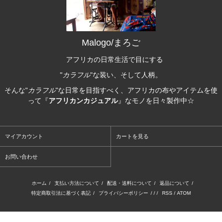
Malogo/まろご
アフリカの日常生活で目にする
"
カラフル
"な装い、そして人柄。
そんな"
カラフル
"な日常を目指すべく、アフリカの布やアイテムを使
って『
アフリカンカジュアル
』なモノを日々製作中☆
マイアカウント
カートを見る
お問い合わせ
ホーム
/
支払い方法について
/
配送・送料について
/
返品について
/
特定商取引法に基づく表記
/
プライバシーポリシー
/ / /
RSS
/
ATOM