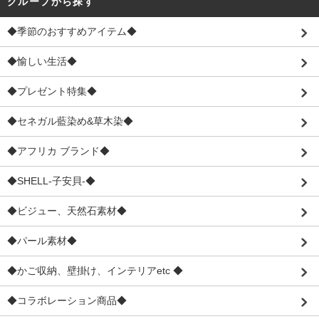
グループから探す
◆季節のおすすめアイテム◆
◆愉しい生活◆
◆プレゼント特集◆
◆セネガル藍染め&草木染◆
◆アフリカ ブランド◆
◆SHELL-子安貝-◆
◆ビジュー、天然石素材◆
◆パール素材◆
◆かご収納、壁掛け、インテリアetc ◆
◆コラボレーション商品◆