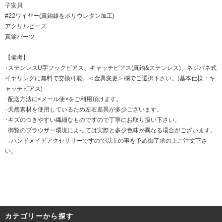
子安貝
#22ワイヤー(真鍮線をポリウレタン加工)
アクリルビーズ
真鍮パーツ
【備考】
･ステンレスU字フックピアス、キャッチピアス(真鍮&ステンレス)、ネジバネ式
イヤリングに無料で交換可能。＜金具変更＞欄でご選択下さい。(基本仕様：キ
ャッチピアス)
･配送方法に<メール便>をご利用頂けます。
･天然素材を使用しているため左右差異が多少ございます。
･キズのつきやすい繊細なものですので丁寧にお取り扱い下さい。
･御覧のブラウザー環境によっては実際と多少色味が異なる場合がございます。
→ハンドメイドアクセサリーですので以上の事を予め御了承の上ご注文下さ
い。
カテゴリーから探す