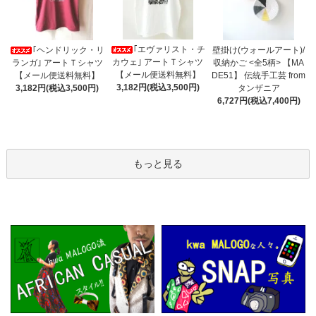
｢エヴァリスト・チ
｢ヘンドリック・リ
壁掛け(ウォールアート)/
カウェ｣ アートＴシャツ
ランガ｣ アートＴシャツ
収納かご <全5柄> 【MA
【メール便送料無料】
【メール便送料無料】
DE51】 伝統手工芸 from
3,182円(税込3,500円)
3,182円(税込3,500円)
タンザニア
6,727円(税込7,400円)
もっと見る