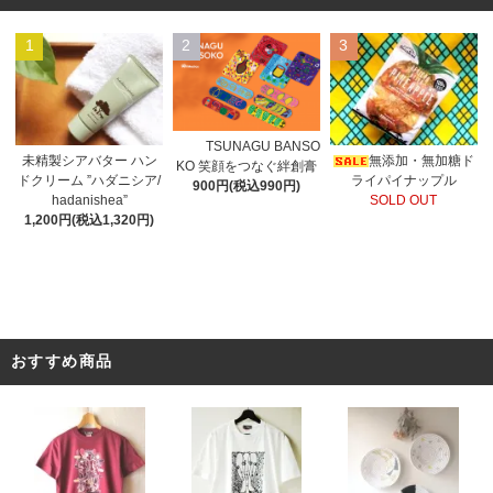
1
2
3
TSUNAGU BANSO
未精製シアバター ハン
無添加・無加糖ド
KO 笑顔をつなぐ絆創膏
ドクリーム ”ハダニシア/
ライパイナップル
900円(税込990円)
hadanishea”
SOLD OUT
1,200円(税込1,320円)
おすすめ商品