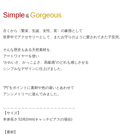
Simple
Gorgeous
&
古くから〈繁栄、生誕、女性、富〉の象徴として
世界中でアクセサリーとして、またお守りのように愛されてきた子安貝。
そんな歴史もある天然素材を、
アートワイヤーを使い
”かわいさ、かっこよさ、高級感”のどれも感じさせる
シンプルなデザインに仕上げました。
”円”をポイントに素材や色の違いとあわせて
アシンメトリーに遊んでみました。
＿＿＿＿＿＿＿＿＿＿＿＿＿＿＿＿＿＿＿＿
【サイズ】
本体長さ 52/62mm(キャッチピアスの場合)
【素材】