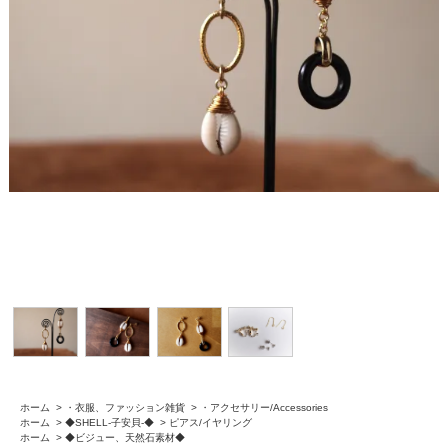
ホーム
>
・衣服、ファッション雑貨
>
・アクセサリー/Accessories
ホーム
>
◆SHELL-子安貝-◆
>
ピアス/イヤリング
ホーム
>
◆ビジュー、天然石素材◆