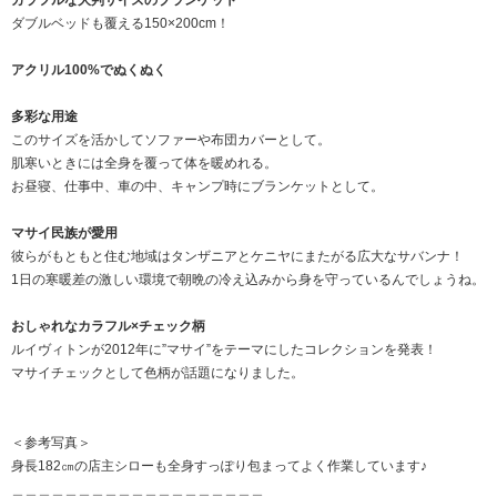
カラフルな大判サイズのブランケット
ダブルベッドも覆える150×200cm！
アクリル100%でぬくぬく
多彩な用途
このサイズを活かしてソファーや布団カバーとして。
肌寒いときには全身を覆って体を暖めれる。
お昼寝、仕事中、車の中、キャンプ時にブランケットとして。
マサイ民族が愛用
彼らがもともと住む地域はタンザニアとケニヤにまたがる広大なサバンナ！
1日の寒暖差の激しい環境で朝晩の冷え込みから身を守っているんでしょうね。
おしゃれなカラフル×チェック柄
ルイヴィトンが2012年に”マサイ”をテーマにしたコレクションを発表！
マサイチェックとして色柄が話題になりました。
＜参考写真＞
身長182㎝の店主シローも全身すっぽり包まってよく作業しています♪
＿＿＿＿＿＿＿＿＿＿＿＿＿＿＿＿＿＿＿