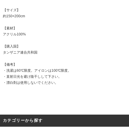
【サイズ】
約150×200cm
【素材】
アクリル100%
【購入国】
タンザニア連合共和国
【備考】
・洗濯は60℃限度。アイロンは100℃限度。
・直射日光を避け陰干しして下さい。
・漂白剤は使用しないでください。
カテゴリーから探す