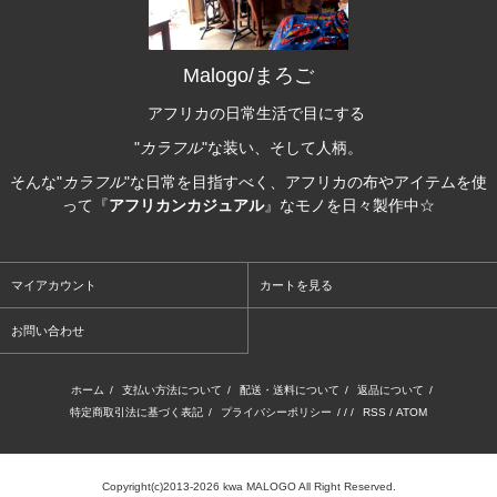
Malogo/まろご
アフリカの日常生活で目にする
"
カラフル
"な装い、そして人柄。
そんな"
カラフル
"な日常を目指すべく、アフリカの布やアイテムを使
って『
アフリカンカジュアル
』なモノを日々製作中☆
マイアカウント
カートを見る
お問い合わせ
ホーム
/
支払い方法について
/
配送・送料について
/
返品について
/
特定商取引法に基づく表記
/
プライバシーポリシー
/ / /
RSS
/
ATOM
Copyright(c)2013-2026 kwa MALOGO All Right Reserved.