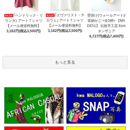
｢エヴァリスト・チ
｢ヘンドリック・リ
壁掛け(ウォールアート)/
カウェ｣ アートＴシャツ
ランガ｣ アートＴシャツ
収納かご <全5柄> 【MA
【メール便送料無料】
【メール便送料無料】
DE51】 伝統手工芸 from
3,182円(税込3,500円)
3,182円(税込3,500円)
タンザニア
6,727円(税込7,400円)
もっと見る