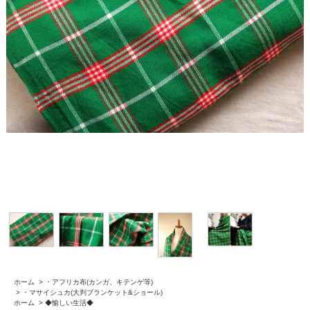
ホーム
>
・アフリカ布(カンガ、キテンゲ等)
>
・マサイシュカ(大判ブランケット&ショール)
ホーム
>
◆愉しい生活◆