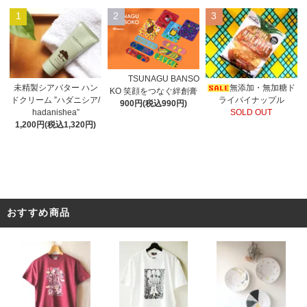
1
2
3
TSUNAGU BANSO
未精製シアバター ハン
無添加・無加糖ド
KO 笑顔をつなぐ絆創膏
ドクリーム ”ハダニシア/
ライパイナップル
900円(税込990円)
hadanishea”
SOLD OUT
1,200円(税込1,320円)
おすすめ商品