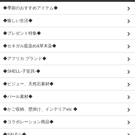
◆季節のおすすめアイテム◆
◆愉しい生活◆
◆プレゼント特集◆
◆セネガル藍染め&草木染◆
◆アフリカ ブランド◆
◆SHELL-子安貝-◆
◆ビジュー、天然石素材◆
◆パール素材◆
◆かご収納、壁掛け、インテリアetc ◆
◆コラボレーション商品◆
◆SALE☆◆