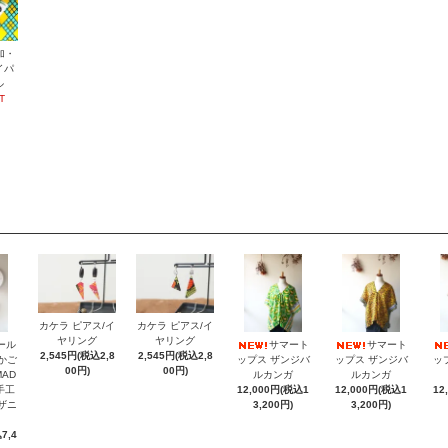
加・
イパ
ル
T
カケラ ピアス/イ
カケラ ピアス/イ
ヤリング
ヤリング
ール
サマート
サマート
2,545円(税込2,8
2,545円(税込2,8
納かご
ップス ザンジバ
ップス ザンジバ
ッ
00円)
00円)
MAD
ルカンガ
ルカンガ
手工
12,000円(税込1
12,000円(税込1
12
ンザニ
3,200円)
3,200円)
7,4