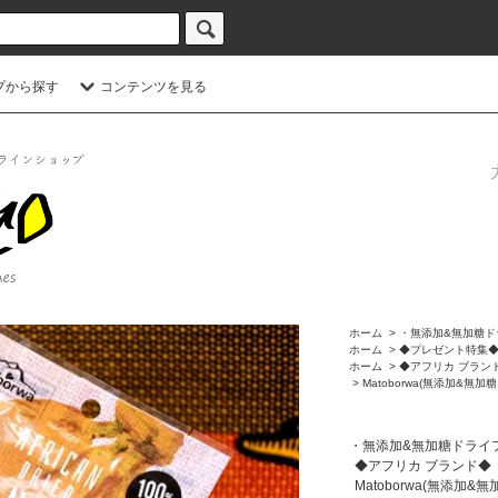
プから探す
コンテンツを見る
ホーム
>
・無添加&無加糖ド
ホーム
>
◆プレゼント特集
ホーム
>
◆アフリカ ブラン
>
Matoborwa(無添加&無加糖
・無添加&無加糖ドライ
◆アフリカ ブランド◆
Matoborwa(無添加&無