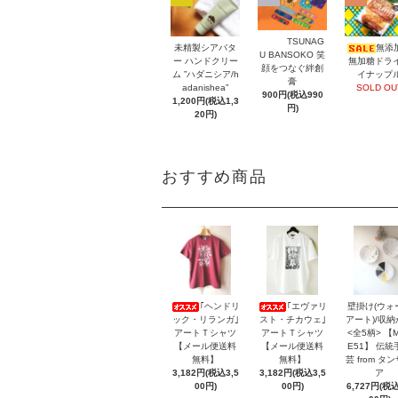
TSUNAG
未精製シアバタ
無添
U BANSOKO 笑
ー ハンドクリー
無加糖ドラ
顔をつなぐ絆創
ム ”ハダニシア/h
イナップ
膏
adanishea”
SOLD OU
900円(税込990
1,200円(税込1,3
円)
20円)
おすすめ商品
｢ヘンドリ
｢エヴァリ
壁掛け(ウォ
ック・リランガ｣
スト・チカウェ｣
アート)/収
アートＴシャツ
アートＴシャツ
<全5柄> 【
【メール便送料
【メール便送料
E51】 伝統
無料】
無料】
芸 from タ
3,182円(税込3,5
3,182円(税込3,5
ア
00円)
00円)
6,727円(税込