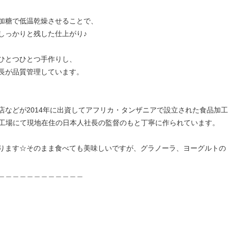
加糖で低温乾燥させることで、
しっかりと残した仕上がり♪
ひとつひとつ手作りし、
長が品質管理しています。
店などが2014年に出資してアフリカ・タンザニアで設立された食品加
a社の工場にて現地在住の日本人社長の監督のもと丁寧に作られています。
ります☆そのまま食べても美味しいですが、グラノーラ、ヨーグルトの
＿＿＿＿＿＿＿＿＿＿＿＿