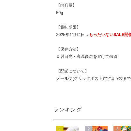
【内容量】
50g
【賞味期限】
2025年11月4日→
もったいないSALE開
【保存方法】
直射日光・高温多湿を避けて保管
【配送について】
メール便(クリックポスト)で合計9袋ま
ランキング
1
2
3