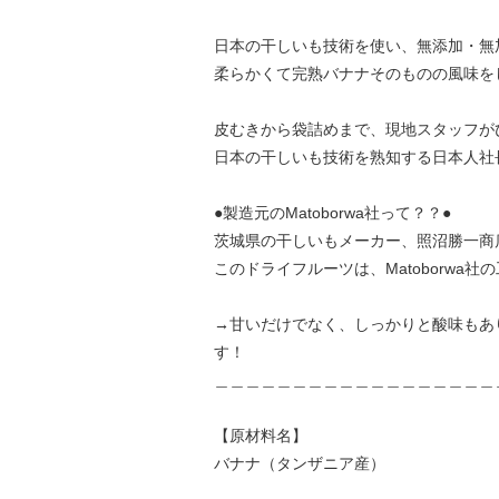
日本の干しいも技術を使い、無添加・無
柔らかくて完熟バナナそのものの風味を
皮むきから袋詰めまで、現地スタッフが
日本の干しいも技術を熟知する日本人社
●製造元のMatoborwa社って？？●
茨城県の干しいもメーカー、照沼勝一商
このドライフルーツは、Matoborw
→
甘いだけでなく、しっかりと酸味もあ
す！
＿＿＿＿＿＿＿＿＿＿＿＿＿＿＿＿＿＿
【原材料名】
バナナ（タンザニア産）