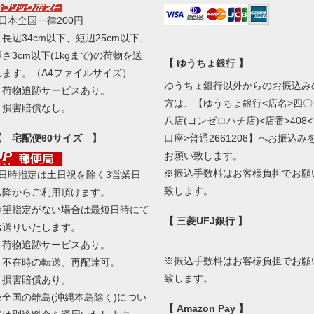
■日本全国一律200円
・長辺34cm以下、短辺25cm以下、
厚さ3cm以下(1kgまで)の荷物を送
【 ゆうちょ銀行 】
れます。（A4ファイルサイズ）
ゆうちょ銀行以外からのお振込み
・荷物追跡サービスあり。
方は、【ゆうちょ銀行<店名>四〇
・損害賠償なし。
八店(ヨンゼロハチ店)<店番>408<
【 宅配便60サイズ 】
口座>普通2661208】へお振込み
お願い致します。
※振込手数料はお客様負担でお願
■日時指定は土日祝を除く3営業日
致します。
以降からご利用頂けます。
希望指定がない場合は最短日時にて
【 三菱UFJ銀行 】
お送りいたします。
・荷物追跡サービスあり。
※振込手数料はお客様負担でお願
・不在時の転送、再配達可。
致します。
・損害賠償あり。
※全国の離島(沖縄本島除く)につい
【 Amazon Pay 】