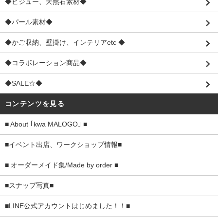
◆ビジュー、天然石素材◆
◆パール素材◆
◆かご収納、壁掛け、インテリアetc ◆
◆コラボレーション商品◆
◆SALE☆◆
コンテンツを見る
■ About ｢kwa MALOGO｣ ■
■イベント出店、ワークショップ情報■
■ オーダーメイド集/Made by order ■
■スナップ写真■
■LINE公式アカウントはじめました！！■