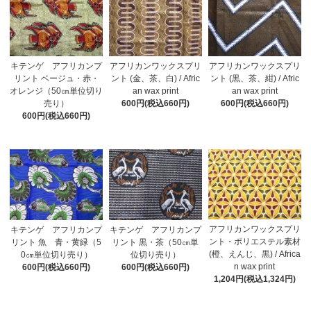
キテンゲ アフリカンプ
アフリカンワックスプリ
アフリカンワックスプリ
リント ベージュ・赤・
ント (金、茶、白) / Afric
ント (黒、茶、紺) / Afric
オレンジ（50㎝単位切り
an wax print
an wax print
売り）
600円(税込660円)
600円(税込660円)
600円(税込660円)
アフリカンワックスプリ
キテンゲ アフリカンプ
キテンゲ アフリカンプ
ント・ポリエステル素材
リント 魚 青・黄緑（5
リント 黒・茶（50㎝単
(橙、えんじ、黒) / Africa
0㎝単位切り売り）
位切り売り）
n wax print
600円(税込660円)
600円(税込660円)
1,204円(税込1,324円)