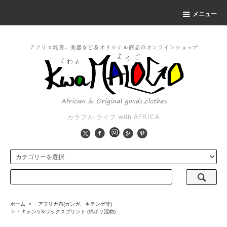
メニュー
カラフル ライフ with AFRICA
ホーム
>
・アフリカ布(カンガ、キテンゲ等)
>
・キテンゲ&ワックスプリント (綿ポリ混紡)