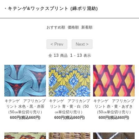
・キテンゲ&ワックスプリント (綿ポリ混紡)
おすすめ順
価格順
新着順
< Prev
Next >
13
1
13
全
商品
-
表示
キテンゲ アフリカンプ
キテンゲ アフリカンプ
キテンゲ アフリカンプ
リント 水色・黒・赤茶
リント 青・黄・白（50
リント 赤・黄・あずき
（50㎝単位切り売り）
㎝単位切り売り）
（50㎝単位切り売り）
600円(税込660円)
600円(税込660円)
600円(税込660円)