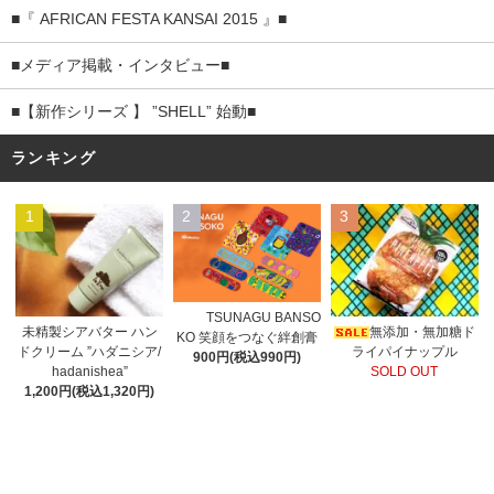
■『 AFRICAN FESTA KANSAI 2015 』■
■メディア掲載・インタビュー■
■【新作シリーズ 】 ”SHELL” 始動■
ランキング
1
2
3
TSUNAGU BANSO
未精製シアバター ハン
無添加・無加糖ド
KO 笑顔をつなぐ絆創膏
ドクリーム ”ハダニシア/
ライパイナップル
900円(税込990円)
hadanishea”
SOLD OUT
1,200円(税込1,320円)