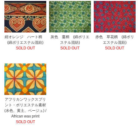
紺オレンジ ハート柄
灰色 蔓柄 (綿ポリエ
赤色 草花柄 (綿ポリ
(綿ポリエステル混紡)
ステル混紡)
エステル混紡)
SOLD OUT
SOLD OUT
SOLD OUT
アフリカンワックスプリ
ント・ポリエステル素材
(水色、黄土、ベージュ) /
African wax print
SOLD OUT