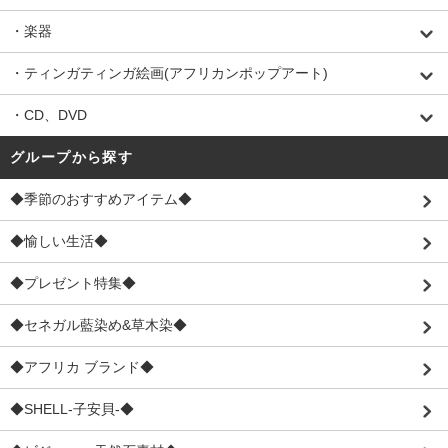
・楽器
・ティンガティンガ絵画(アフリカンポップアート)
・CD、DVD
グループから探す
◆季節のおすすめアイテム◆
◆愉しい生活◆
◆プレゼント特集◆
◆セネガル藍染め&草木染◆
◆アフリカ ブランド◆
◆SHELL-子安貝-◆