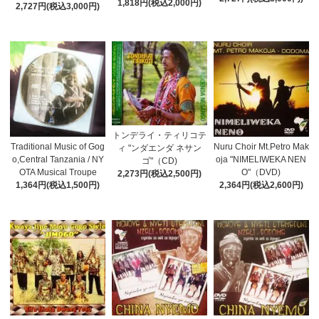
1,818円(税込2,000円)
2,727円(税込3,000円)
トンデライ・ティリコテ
Traditional Music of Gog
Nuru Choir Mt.Petro Mak
ィ "ンダエンダ ネサン
o,Central Tanzania / NY
oja "NIMELIWEKA NEN
ゴ"（CD)
OTA Musical Troupe
O"（DVD)
2,273円(税込2,500円)
1,364円(税込1,500円)
2,364円(税込2,600円)