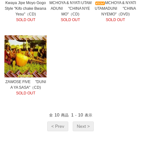
Kwaya Jipe Moyo Gogo
MCHOYA & NYATI UTAM
MCHOYA & NYATI
Style "Kifo chake Bwana
ADUNI "CHINA NYE
UTAMADUNI "CHINA
Yesu"（CD)
MO"（CD)
NYEMO"（DVD)
SOLD OUT
SOLD OUT
SOLD OUT
ZAWOSE FIVE "DUNI
A YA SASA"（CD)
SOLD OUT
10
1
10
全
商品
-
表示
< Prev
Next >