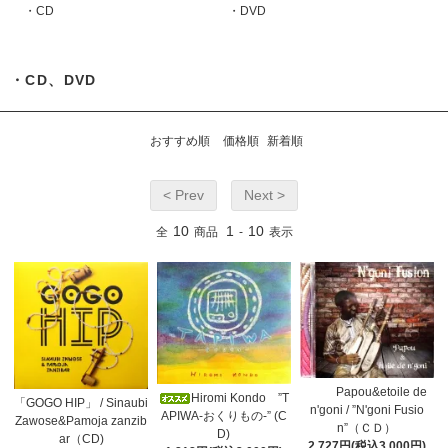
・CD
・DVD
・CD、DVD
おすすめ順
価格順
新着順
< Prev
Next >
10
1
10
全
商品
-
表示
Papou&etoile de
Hiromi Kondo ”T
「GOGO HIP」 / Sinaubi
n'goni / ”N'goni Fusio
APIWA-おくりもの-” (C
Zawose&Pamoja zanzib
n”（ＣＤ）
D)
ar（CD)
2,727円(税込3,000円)