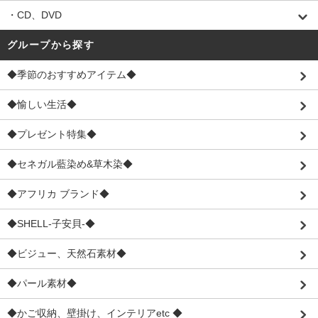
・CD、DVD
グループから探す
◆季節のおすすめアイテム◆
◆愉しい生活◆
◆プレゼント特集◆
◆セネガル藍染め&草木染◆
◆アフリカ ブランド◆
◆SHELL-子安貝-◆
◆ビジュー、天然石素材◆
◆パール素材◆
◆かご収納、壁掛け、インテリアetc ◆