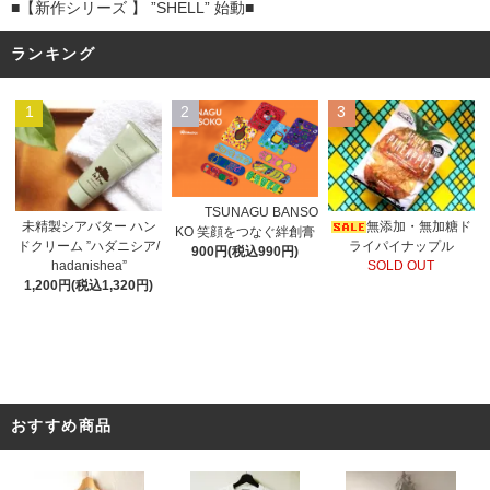
■【新作シリーズ 】 ”SHELL” 始動■
ランキング
1
2
3
TSUNAGU BANSO
未精製シアバター ハン
無添加・無加糖ド
KO 笑顔をつなぐ絆創膏
ドクリーム ”ハダニシア/
ライパイナップル
900円(税込990円)
hadanishea”
SOLD OUT
1,200円(税込1,320円)
おすすめ商品