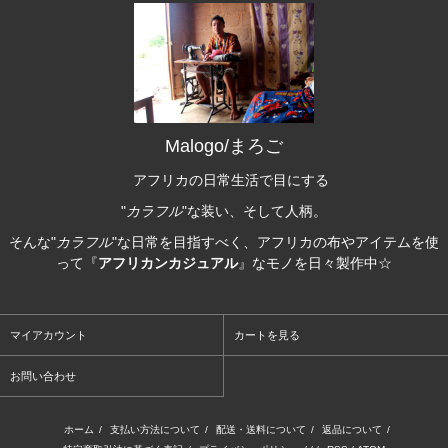
Malogo/まろご
アフリカの日常生活で目にする
"
カラフル
"な装い、そして人柄。
そんな"
カラフル
"な日常を目指すべく、アフリカの布やアイテムを使
って『
アフリカンカジュアル
』なモノを日々製作中☆
マイアカウント
カートを見る
お問い合わせ
ホーム
/
支払い方法について
/
配送・送料について
/
返品について
/