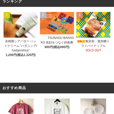
ランキング
1
2
3
TSUNAGU BANSO
未精製シアバター ハン
無添加・無加糖ド
KO 笑顔をつなぐ絆創膏
ドクリーム ”ハダニシア/
ライパイナップル
900円(税込990円)
hadanishea”
SOLD OUT
1,200円(税込1,320円)
おすすめ商品