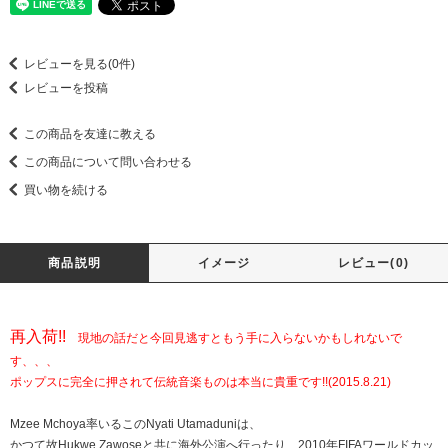
レビューを見る(0件)
レビューを投稿
この商品を友達に教える
この商品について問い合わせる
買い物を続ける
商品説明
イメージ
レビュー(0)
再入荷!!
現地の話だと今回見逃すともう手に入らないかもしれないで
す、、、
ポップスに完全に押されて伝統音楽ものは本当に貴重です!!(2015.8.21)
Mzee Mchoya率いるこのNyati Utamaduniは、
かつて故Hukwe Zawoseと共に海外公演へ行ったり、2010年FIFAワールドカッ