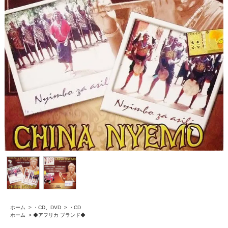
ホーム
>
・CD、DVD
>
・CD
ホーム
>
◆アフリカ ブランド◆