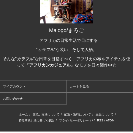
Malogo/まろご
アフリカの日常生活で目にする
"
カラフル
"な装い、そして人柄。
そんな"
カラフル
"な日常を目指すべく、アフリカの布やアイテムを使
って『
アフリカンカジュアル
』なモノを日々製作中☆
マイアカウント
カートを見る
お問い合わせ
ホーム
/
支払い方法について
/
配送・送料について
/
返品について
/
特定商取引法に基づく表記
/
プライバシーポリシー
/ / /
RSS
/
ATOM