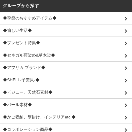
グループから探す
◆季節のおすすめアイテム◆
◆愉しい生活◆
◆プレゼント特集◆
◆セネガル藍染め&草木染◆
◆アフリカ ブランド◆
◆SHELL-子安貝-◆
◆ビジュー、天然石素材◆
◆パール素材◆
◆かご収納、壁掛け、インテリアetc ◆
◆コラボレーション商品◆