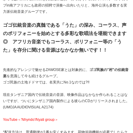
プin南アフリカにも政府の招聘で演奏へ出向いたりと、海外公演も多数する実
力派伝統音楽グループです。
ゴゴ伝統音楽の真髄である「うた」の深み、コーラス、声
のポリフォニーを始めとする多彩な歌唱法を堪能できます
◎ アフリカ音楽でもコーラス、ポリフォニー等の「う
た」を存分に聞ける音源はなかなか無いです！！
先進的なアレンジで魅せるZAWOSE家とは対象的に、
ゴゴ民族の"村"の伝統音
楽
を意識して今も続けるグループ。
ゴゴ民族の土地ドドマでは、名実共にNo.1なのでは?!!
現在タンザニア国内で伝統音楽の音源、映像作品はなかなか作られることはな
いですが、ついにタンザニア国内製作による彼らのCDがリリースされました。
(UMOJA AUDIOVISUAL A2174)
YouTube＜'Nhyndo'/Nyati group＞
*配送方法は、普通郵便が1番お安くすみます。荷物追跡機能が必要でしたらク