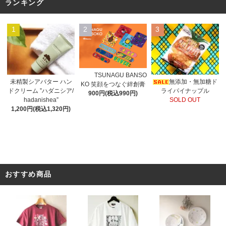
ランキング
1
2
3
TSUNAGU BANSO
未精製シアバター ハン
無添加・無加糖ド
KO 笑顔をつなぐ絆創膏
ドクリーム ”ハダニシア/
ライパイナップル
900円(税込990円)
hadanishea”
SOLD OUT
1,200円(税込1,320円)
おすすめ商品