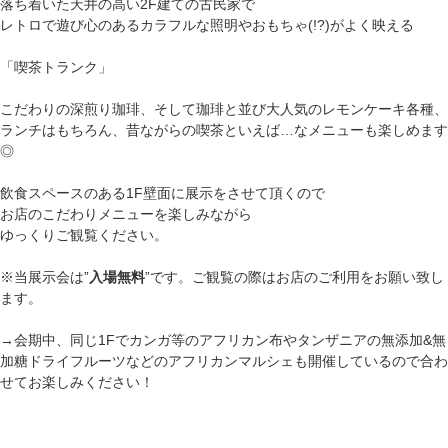
落ち着いた天井の高い2F建ての古民家で
レトロで遊び心のあるカラフルな照明やおもちゃ(!?)がよく映える
「喫茶トランク」
こだわりの深煎り珈琲、そして珈琲と並び大人気のレモンケーキ各種、
ランチはもちろん、昔ながらの喫茶といえば…なメニューも楽しめます
◎
飲食スペースのある1F壁面に展示をさせて頂くので
お店のこだわりメニューを楽しみながら
ゆっくりご観覧ください。
※当展示会は”
入場無料
”です。ご観覧の際はお店のご利用をお願い致し
ます。
→会期中、同じ1Fでカンガ等のアフリカン布やタンザニアの無添加&無
加糖ドライフルーツなどのアフリカンマルシェも開催しているので合わ
せてお楽しみください！