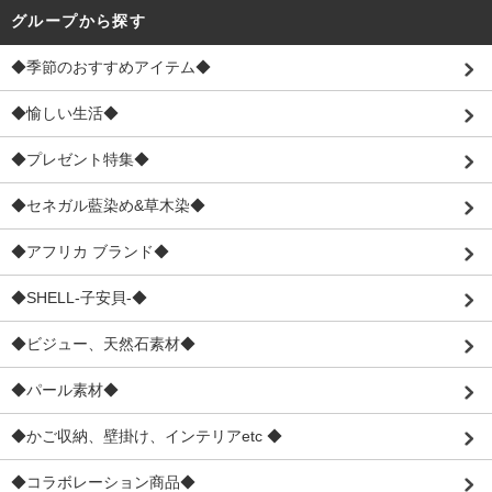
グループから探す
◆季節のおすすめアイテム◆
◆愉しい生活◆
◆プレゼント特集◆
◆セネガル藍染め&草木染◆
◆アフリカ ブランド◆
◆SHELL-子安貝-◆
◆ビジュー、天然石素材◆
◆パール素材◆
◆かご収納、壁掛け、インテリアetc ◆
◆コラボレーション商品◆