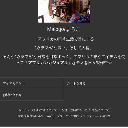
Malogo/まろご
アフリカの日常生活で目にする
"
カラフル
"な装い、そして人柄。
そんな"
カラフル
"な日常を目指すべく、アフリカの布やアイテムを使
って『
アフリカンカジュアル
』なモノを日々製作中☆
マイアカウント
カートを見る
お問い合わせ
ホーム
/
支払い方法について
/
配送・送料について
/
返品について
/
特定商取引法に基づく表記
/
プライバシーポリシー
/ / /
RSS
/
ATOM