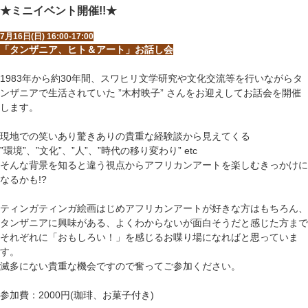
★ミニイベント開催!!★
7月16日(日) 16:00-17:00
「タンザニア、ヒト＆アート」お話し会
1983年から約30年間、スワヒリ文学研究や文化交流等を行いながらタ
ンザニアで生活されていた ”木村映子” さんをお迎えしてお話会を開催
します。
現地での笑いあり驚きありの貴重な経験談から見えてくる
”環境”、”文化”、”人”、”時代の移り変わり” etc
そんな背景を知ると違う視点からアフリカンアートを楽しむきっかけに
なるかも!?
ティンガティンガ絵画はじめアフリカンアートが好きな方はもちろん、
タンザニアに興味がある、よくわからないが面白そうだと感じた方まで
それぞれに「おもしろい！」を感じるお喋り場になればと思っていま
す。
滅多にない貴重な機会ですので奮ってご参加ください。
参加費：2000円(珈琲、お菓子付き)