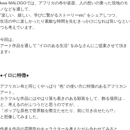
kwa MALOGOでは、アフリカの布や楽器、人の想いの乗った現地のモ
ノなどを通して、
”楽しい、嬉しい、学びに繋がるストーリーetc” をシェアしつつ、
生活の中に楽しかったり素敵な時間を生むきっかけになれば良いなとい
つも考えています。
今回は、
アート作品を通して ”イロのある生活” をみなさんにご提案させて頂き
ます♪
●
イロに特徴
●
アフリカン布と同じくやっぱり ”色” の使い方に特徴のあるアフリカン
アート。
カラフルな作品にはやはり落ち着きのある額装をして、飾る場所は…
と、考えるのがふつうだと思うのですが、、
「ポップな原色で世界観を際立たせたり、前に引き出せたら!?」
と想像してみました。
作者＆作品の雰囲気やキャラクターを考えながら合わせてみると…