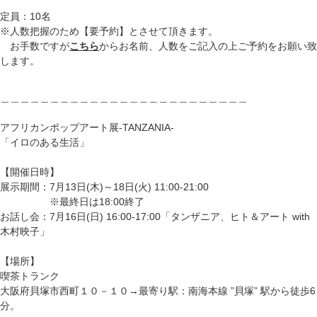
定員：10名
※人数把握のため【要予約】とさせて頂きます。
お手数ですが
こちら
からお名前、人数をご記入の上ご予約をお願い致
します。
＿＿＿＿＿＿＿＿＿＿＿＿＿＿＿＿＿＿＿＿＿＿＿＿＿
アフリカンポップアート展-TANZANIA-
「イロのある生活」
【開催日時】
展示期間：7月13日(木)～18日(火) 11:00-21:00
※最終日は18:00終了
お話し会：7月16日(日) 16:00-17:00「タンザニア、ヒト＆アート with
木村映子」
【場所】
喫茶トランク
大阪府貝塚市西町１０－１０
→最寄り駅：南海本線 ”貝塚” 駅から徒歩6
分。