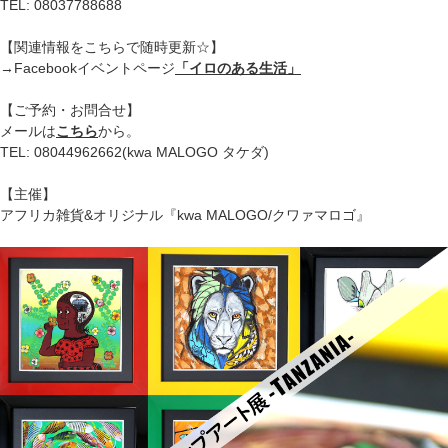
TEL: 08037788688
【関連情報をこちらで随時更新☆】
→Facebookイベントページ
「イロのある生活」
【ご予約・お問合せ】
メールは
こちら
から。
TEL: 08044962662(kwa MALOGO タケダ)
【主催】
アフリカ雑貨&オリジナル『kwa MALOGO/クワァマロゴ』