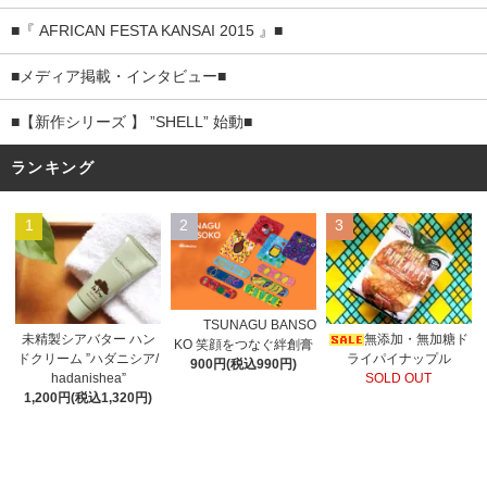
■『 AFRICAN FESTA KANSAI 2015 』■
■メディア掲載・インタビュー■
■【新作シリーズ 】 ”SHELL” 始動■
ランキング
1
2
3
TSUNAGU BANSO
未精製シアバター ハン
無添加・無加糖ド
KO 笑顔をつなぐ絆創膏
ドクリーム ”ハダニシア/
ライパイナップル
900円(税込990円)
hadanishea”
SOLD OUT
1,200円(税込1,320円)