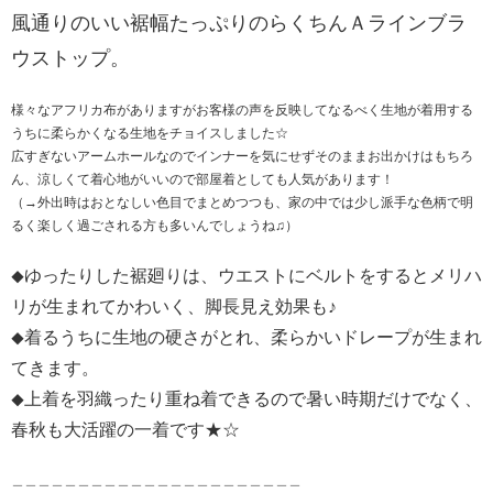
風通りのいい裾幅たっぷりのらくちんＡラインブラ
ウストップ。
様々なアフリカ布がありますがお客様の声を反映してなるべく生地が着用する
うちに柔らかくなる生地をチョイスしました☆
広すぎないアームホールなのでインナーを気にせずそのままお出かけはもちろ
ん、涼しくて着心地がいいので部屋着としても人気があります！
（→外出時はおとなしい色目でまとめつつも、家の中では少し派手な色柄で明
るく楽しく過ごされる方も多いんでしょうね♫）
ゆったりした裾廻りは、ウエストにベルトをするとメリハ
◆
リが生まれてかわいく、脚長見え効果も♪
着るうちに生地の硬さがとれ、柔らかいドレープが生まれ
◆
てきます。
上着を羽織ったり重ね着できるので暑い時期だけでなく、
◆
春秋も大活躍の一着です★☆
＿＿＿＿＿＿＿＿＿＿＿＿＿＿＿＿＿＿＿＿＿＿