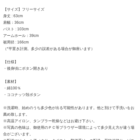
【サイズ】フリーサイズ
身丈 : 63cm
肩幅：36cm
バスト : 103cm
アームホール：39cm
裾周径 : 166cm
（*平置き計測。多少の誤差がある場合が御座います）
【仕様】
・後身頃にボタン開きあり
【素材】
・綿100％
・ココナッツ殻ボタン
※洗濯時、始めのうち多少色が出る可能性があります。他と別けて手洗いをお
薦め致します。
※高温アイロン、タンブラー乾燥などはお避け下さい。
※写真の色味は、御使用のＰＣ等ブラウザー環境によって多少見え方が違う場
合がございます。