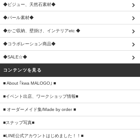
◆ビジュー、天然石素材◆
◆パール素材◆
◆かご収納、壁掛け、インテリアetc ◆
◆コラボレーション商品◆
◆SALE☆◆
コンテンツを見る
■ About ｢kwa MALOGO｣ ■
■イベント出店、ワークショップ情報■
■ オーダーメイド集/Made by order ■
■スナップ写真■
■LINE公式アカウントはじめました！！■