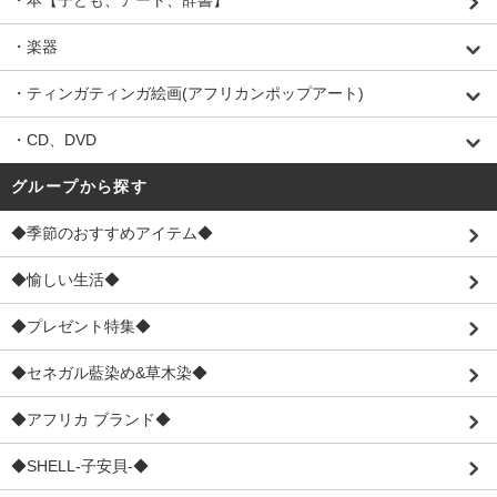
・本【子ども、アート、辞書】
・楽器
・ティンガティンガ絵画(アフリカンポップアート)
・CD、DVD
グループから探す
◆季節のおすすめアイテム◆
◆愉しい生活◆
◆プレゼント特集◆
◆セネガル藍染め&草木染◆
◆アフリカ ブランド◆
◆SHELL-子安貝-◆