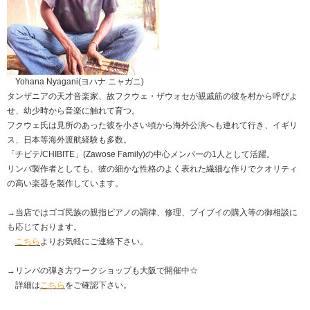
Yohana Nyagani(ヨハナ ニャガニ)
タンザニアの天才音楽家、故フクウェ・ザウォセが親戚筋の彼を村から呼びよ
せ、幼少時から音楽に触れて育つ。
フクウェ氏は見所のあった彼を小さい頃から海外公演へも連れて行き、イギリ
ス、日本等海外渡航経験も多数。
「チビテ/CHIBITE」(Zawose Family)の中心メンバーの1人として活躍。
リンバ製作者としても、彼の細かな性格のよく表れた繊細な作りでクオリティ
の高い楽器を製作しています。
→当店ではゴゴ民族の親指ピアノの調律、修理、ブイブイの購入等の御相談に
も応じております。
こちら
よりお気軽にご連絡下さい。
→リンバの弾き方ワークショップも大阪で開催中☆
詳細は
こちら
をご確認下さい。