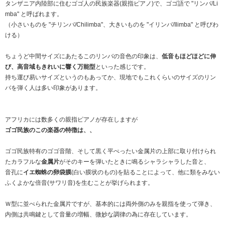
タンザニア内陸部に住むゴゴ人の民族楽器(親指ピアノ)で、ゴゴ語で "リンバ/Li
mba" と呼ばれます。
（小さいものを "チリンバ/Chilimba"、大きいものを "イリンバ/Ilimba" と呼びわ
ける）
ちょうど中間サイズにあたるこのリンバの音色の印象は、
低音もほどほどに伸
び、高音域もきれいに響く万能型
といった感じです。
持ち運び易いサイズというのもあってか、現地でもこれくらいのサイズのリン
バを弾く人は多い印象があります。
アフリカには数多くの親指ピアノが存在しますが
ゴゴ民族のこの楽器の特徴は、、
ゴゴ民族特有のゴゴ音階、そして黒く平ぺったい金属片の上部に取り付けられ
たカラフルな
金属片
がそのキーを弾いたときに鳴るシャラシャラした音と、
音孔に
イエ蜘蛛の卵袋膜
(白い膜状のもの)を貼ることによって、他に類をみない
ふくよかな倍音(サワリ音)を生むことが挙げられます。
Ｗ型に並べられた金属片ですが、基本的には両外側のみを親指を使って弾き、
内側は共鳴鍵として音量の増幅、微妙な調律の為に存在しています。