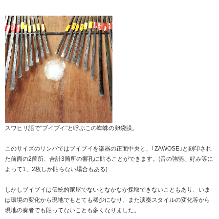
スワヒリ語で"ブイブイ"と呼ぶこの蜘蛛の卵袋膜。
このサイズのリンバではブイブイを楽器の正面中央と、｢ZAWOSE｣と刻印され
た前面の2箇所、合計3箇所の響孔に貼ることができます。(音の強弱、好み等に
よって1、2枚しか貼らない場合もある)
しかしブイブイは伝統的家屋でないとなかなか採取できないこともあり、いま
は環境の変化から現地でもとても稀少になり、また演奏スタイルの変化等から
現地の奏者でも貼ってないことも多くなりました。