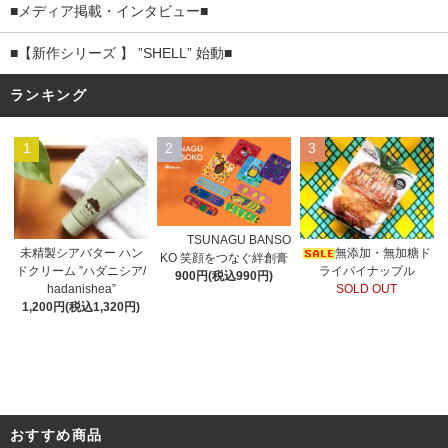
■メディア掲載・インタビュー■
■【新作シリーズ 】 ”SHELL” 始動■
ランキング
1
2
3
TSUNAGU BANSO
未精製シアバター ハン
無添加・無加糖ド
KO 笑顔をつなぐ絆創膏
ドクリーム ”ハダニシア/
ライパイナップル
900円(税込990円)
hadanishea”
SOLD OUT
1,200円(税込1,320円)
おすすめ商品