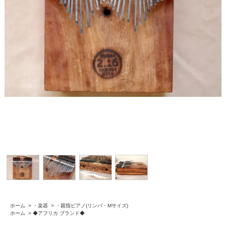
ホーム
>
・楽器
>
・親指ピアノ(リンバ・Mサイズ)
ホーム
>
◆アフリカ ブランド◆