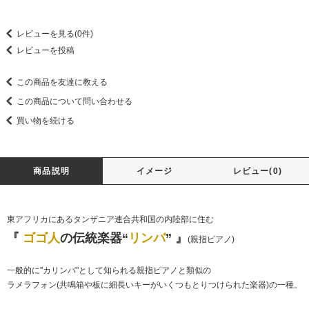
レビューを見る(0件)
レビューを投稿
この商品を友達に教える
この商品について問い合わせる
買い物を続ける
商品説明
イメージ
レビュー(0)
東アフリカにあるタンザニア連合共和国の内陸部に住む
『
ゴゴ人
の伝統楽器“
リンバ
” 』
(親指ピアノ)
一般的に"カリンバ"として知られる親指ピアノと類似の
ラメラフォン(共鳴箱や板に細長いキーがいくつもとりつけられた楽器)の一種。