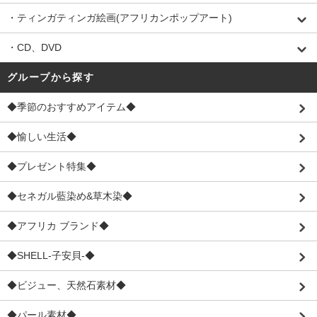
・ティンガティンガ絵画(アフリカンポップアート)
・CD、DVD
グループから探す
◆季節のおすすめアイテム◆
◆愉しい生活◆
◆プレゼント特集◆
◆セネガル藍染め&草木染◆
◆アフリカ ブランド◆
◆SHELL-子安貝-◆
◆ビジュー、天然石素材◆
◆パール素材◆