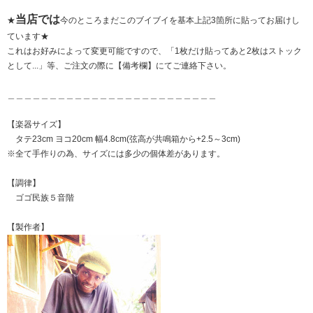
当店では
★
今のところまだこのブイブイを基本上記3箇所に貼ってお届けし
ています★
これはお好みによって変更可能ですので、「1枚だけ貼ってあと2枚はストック
として...」等、ご注文の際に【備考欄】にてご連絡下さい。
＿＿＿＿＿＿＿＿＿＿＿＿＿＿＿＿＿＿＿＿＿＿＿＿＿
【楽器サイズ】
タテ23cm ヨコ20cm 幅4.8cm(弦高が共鳴箱から+2.5～3cm)
※全て手作りの為、サイズには多少の個体差があります。
【調律】
ゴゴ民族５音階
【製作者】