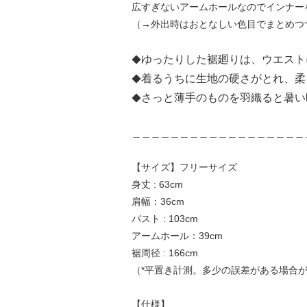
広すぎないアームホールなのでインナー
（→外出時はおとなしい色目でまとめつ
ゆったりした裾廻りは、ウエスト
◆
着るうちに生地の硬さがとれ、柔
◆
さっと薄手のものを羽織ると暑い
◆
＿＿＿＿＿＿＿＿＿＿＿＿＿＿＿＿＿＿
【サイズ】フリーサイズ
身丈 : 63cm
肩幅：36cm
バスト : 103cm
アームホール：39cm
裾周径 : 166cm
（*平置き計測。多少の誤差がある場合
【仕様】