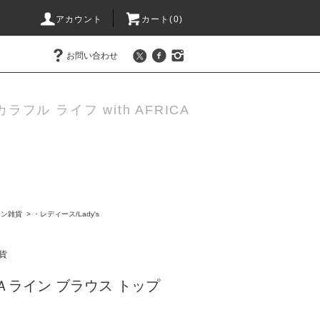
アカウント
カート(0)
お問い合わせ
カラフル ライフ with AFRICA
ョン雑貨
>
・レディース/Lady's
貨
Ａライン ブラウス トップ