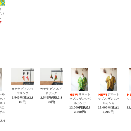
加・
イパ
ル
T
カケラ ピアス/イ
カケラ ピアス/イ
ヤリング
ヤリング
ール
サマート
サマート
2,545円(税込2,8
2,545円(税込2,8
納かご
ップス ザンジバ
ップス ザンジバ
ッ
00円)
00円)
MAD
ルカンガ
ルカンガ
手工
12,000円(税込1
12,000円(税込1
12
ンザニ
3,200円)
3,200円)
7,4