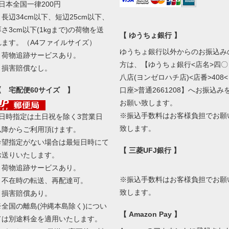
■日本全国一律200円
・長辺34cm以下、短辺25cm以下、
厚さ3cm以下(1kgまで)の荷物を送
【 ゆうちょ銀行 】
れます。（A4ファイルサイズ）
ゆうちょ銀行以外からのお振込み
・荷物追跡サービスあり。
方は、【ゆうちょ銀行<店名>四〇
・損害賠償なし。
八店(ヨンゼロハチ店)<店番>408<
【 宅配便60サイズ 】
口座>普通2661208】へお振込み
お願い致します。
※振込手数料はお客様負担でお願
■日時指定は土日祝を除く3営業日
致します。
以降からご利用頂けます。
希望指定がない場合は最短日時にて
【 三菱UFJ銀行 】
お送りいたします。
・荷物追跡サービスあり。
※振込手数料はお客様負担でお願
・不在時の転送、再配達可。
致します。
・損害賠償あり。
※全国の離島(沖縄本島除く)につい
【 Amazon Pay 】
ては別途料金を適用いたします。