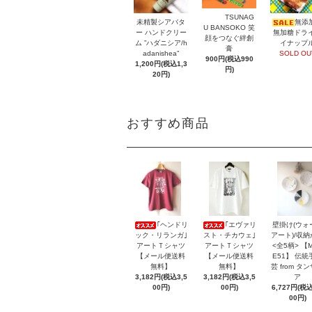
TSUNAG
未精製シアバタ
無添
U BANSOKO 笑
ー ハンドクリー
無加糖ドラ
顔をつなぐ絆創
ム ”ハダニシア/h
イナップ
膏
adanishea”
SOLD OU
900円(税込990
1,200円(税込1,3
円)
20円)
おすすめ商品
｢ヘンドリ
｢エヴァリ
壁掛け(ウォ
ック・リランガ｣
スト・チカウェ｣
アート)/収
アートＴシャツ
アートＴシャツ
<全5柄> 【
【メール便送料
【メール便送料
E51】 伝統
無料】
無料】
芸 from タ
3,182円(税込3,5
3,182円(税込3,5
ア
00円)
00円)
6,727円(税込
00円)