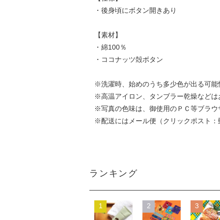
・後身頃にボタン開きあり
【素材】
・綿100％
・ココナッツ殻ボタン
※洗濯時、始めのうち多少色が出る可能
※高温アイロン、タンブラー乾燥などは
※写真の色味は、御使用のＰＣ等ブラウ
※配送にはメール便（クリックポスト：
ランキング
1
2
3