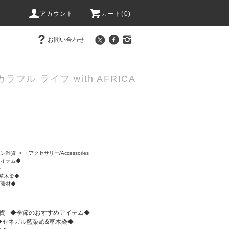
アカウント
カート(0)
お問い合わせ
カラフル ライフ with AFRICA
ョン雑貨
>
・アクセサリー/Accessories
アイテム◆
◆
草木染◆
石素材◆
貨
◆季節のおすすめアイテム◆
◆セネガル藍染め&草木染◆