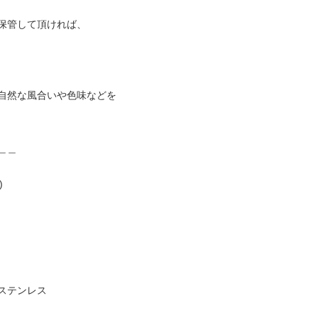
保管して頂ければ、
自然な風合いや色味などを
＿＿
)
ステンレス