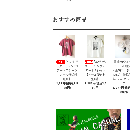
おすすめ商品
｢ヘンドリ
｢エヴァリ
壁掛け(ウォ
ック・リランガ｣
スト・チカウェ｣
アート)/収
アートＴシャツ
アートＴシャツ
<全5柄> 【
【メール便送料
【メール便送料
E51】 伝統
無料】
無料】
芸 from タ
3,182円(税込3,5
3,182円(税込3,5
ア
00円)
00円)
6,727円(税込
00円)