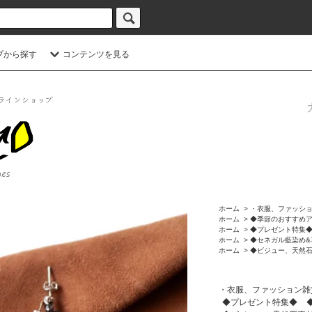
プから探す
コンテンツを見る
ホーム
>
・衣服、ファッシ
ホーム
>
◆季節のおすすめ
ホーム
>
◆プレゼント特集
ホーム
>
◆セネガル藍染め&
ホーム
>
◆ビジュー、天然
・衣服、ファッション雑
◆プレゼント特集◆