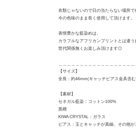
衣類じゃないので日の当たらない場所で
今の色味のまま長く使用して頂けます。
表情豊かな藍染めは、
カラフルなアフリカンプリントとは違う
世代関係無くお楽しみ頂けます◎
＿＿＿＿＿＿＿＿＿＿＿＿＿＿＿＿＿＿
【サイズ】
全長：約46mm(キャッチピアス金具含む
【素材】
セネガル藍染：コットン100%
黒檀
KIWA CRYSTAL：ガラス
ピアス：玉とキャッチが真鍮、その他が