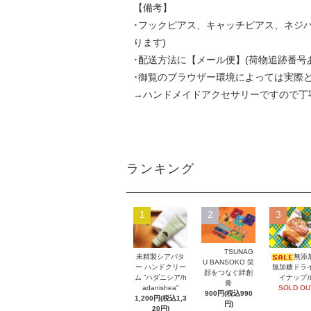
【備考】
･フックピアス、キャッチピアス、ネジ
ります)
･配送方法に【メール便】(荷物追跡番号
･御覧のブラウザー環境によっては実際
→ハンドメイドアクセサリーですので丁
ランキング
1
2
3
TSUNAG
未精製シアバタ
無添
U BANSOKO 笑
ー ハンドクリー
無加糖ドラ
顔をつなぐ絆創
ム ”ハダニシア/h
イナップ
膏
adanishea”
SOLD OU
900円(税込990
1,200円(税込1,3
円)
20円)