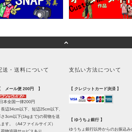
配送・送料について
支払い方法について
【 メール便 200円 】
【 クレジットカード決済 】
■日本全国一律200円
・長辺34cm以下、短辺25cm以下、
厚さ3cm以下(1kgまで)の荷物を送
【 ゆうちょ銀行 】
れます。（A4ファイルサイズ）
ゆうちょ銀行以外からのお振込み
・荷物追跡サービスあり。