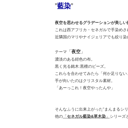
”
藍染
”
夜空を思わせるグラデーションが美しい
これは西アフリカ・セネガルで手染めさ
近隣国のマリやナイジェリアでも絞り染
「
夜空
」
テーマ
濃淡のある紺色の布。
黒く光る銘木:黒檀のビーズ。
これらを合わせてみたら「何か足りない
手が向いたのはクリスタル素材。
「あーっこれ！夜空やったんや」
そんなふうに出来上がった”まんまるシリ
他の
「
セネガル藍染&草木染
」
シリーズ