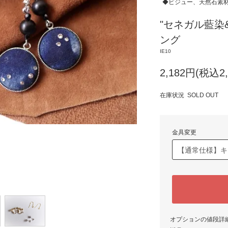
◆ビジュー、天然石素
"セネガル藍染
ング
IE10
2,182円(税込2,
在庫状況 SOLD OUT
金具変更
オプションの値段詳