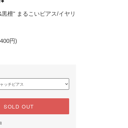
材◆
&黒檀" まるこいピアス/イヤリ
400円)
SOLD OUT
細