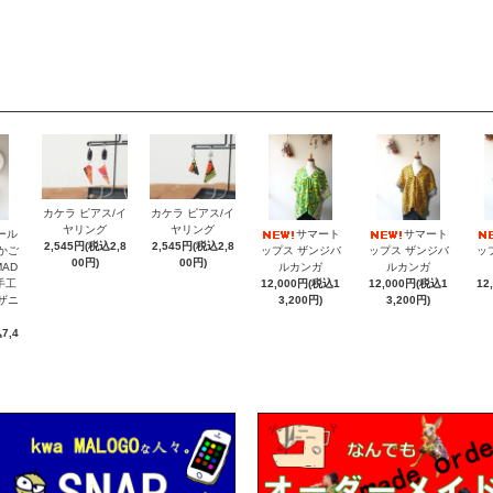
カケラ ピアス/イ
カケラ ピアス/イ
ヤリング
ヤリング
ール
サマート
サマート
2,545円(税込2,8
2,545円(税込2,8
納かご
ップス ザンジバ
ップス ザンジバ
ッ
00円)
00円)
MAD
ルカンガ
ルカンガ
手工
12,000円(税込1
12,000円(税込1
12
ンザニ
3,200円)
3,200円)
7,4