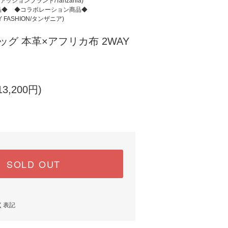
ファッションブランド/Tanzania)
品◆
◆コラボレーション商品◆
FASHION/タンザニア)
グ 本革×アフリカ布 2WAY
3,200円)
SOLD OUT
く表記