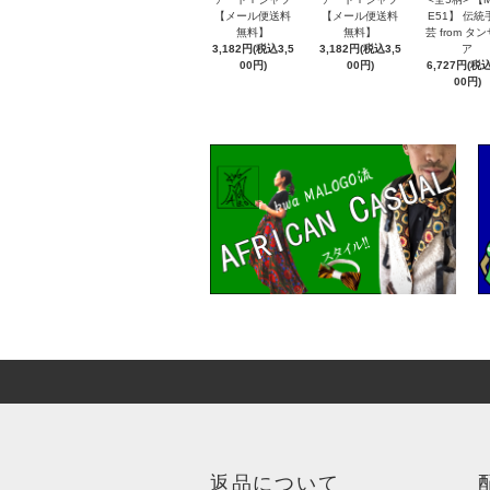
【メール便送料
【メール便送料
E51】 伝統
無料】
無料】
芸 from タ
3,182円(税込3,5
3,182円(税込3,5
ア
00円)
00円)
6,727円(税込
00円)
返品について