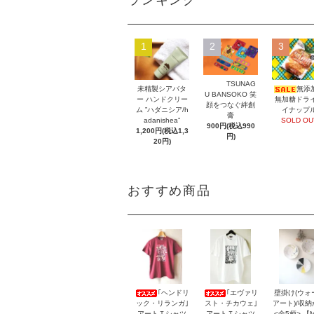
ランキング
1
2
3
TSUNAG
未精製シアバタ
無添
U BANSOKO 笑
ー ハンドクリー
無加糖ドラ
顔をつなぐ絆創
ム ”ハダニシア/h
イナップ
膏
adanishea”
SOLD OU
900円(税込990
1,200円(税込1,3
円)
20円)
おすすめ商品
｢ヘンドリ
｢エヴァリ
壁掛け(ウォ
ック・リランガ｣
スト・チカウェ｣
アート)/収
アートＴシャツ
アートＴシャツ
<全5柄> 【