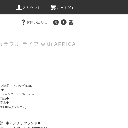
アカウント
カート(0)
お問い合わせ
カラフル ライフ with AFRICA
ョン雑貨
>
・バッグ/Bags
ド◆
ッションブランド/Tanzania)
ン商品◆
ン商品◆
ASHION/タンザニア)
貨
◆アフリカ ブランド◆