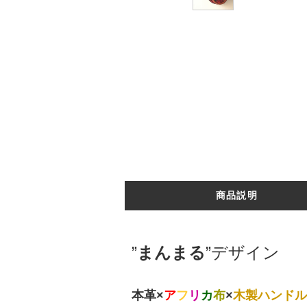
商品説明
”
まんまる
”デザイン
本革
×
ア
フ
リ
カ
布
×
木製ハンドル