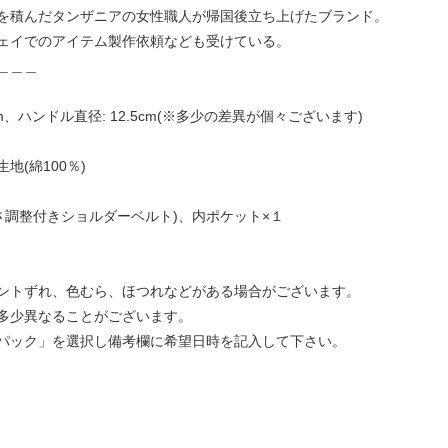
を積んだタンザニアの女性職人が帰国後立ち上げたブランド。
ェイでのアイテム製作依頼なども受けている。
＿＿＿
cm、ハンドル直径: 12.5cm(※多少の差異が個々ございます)
(綿100％)
長さ調整付きショルダーベルト)、内ポケット×１
ントずれ、色むら、ほつれなどがある場合がございます。
多少異なることがございます。
パック」を選択し備考欄に希望日時を記入して下さい。