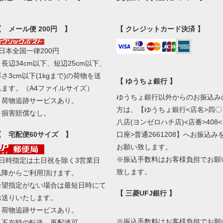
【 メール便 200円 】
【 クレジットカード決済 】
■日本全国一律200円
・長辺34cm以下、短辺25cm以下、
厚さ3cm以下(1kgまで)の荷物を送
【 ゆうちょ銀行 】
れます。（A4ファイルサイズ）
ゆうちょ銀行以外からのお振込み
・荷物追跡サービスあり。
方は、【ゆうちょ銀行<店名>四〇
・損害賠償なし。
八店(ヨンゼロハチ店)<店番>408<
【 宅配便60サイズ 】
口座>普通2661208】へお振込み
お願い致します。
※振込手数料はお客様負担でお願
■日時指定は土日祝を除く3営業日
致します。
以降からご利用頂けます。
希望指定がない場合は最短日時にて
【 三菱UFJ銀行 】
お送りいたします。
・荷物追跡サービスあり。
※振込手数料はお客様負担でお願
・不在時の転送、再配達可。