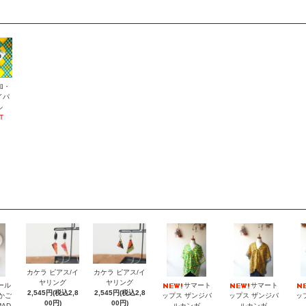
加・
イパ
ル
T
カケラ ピアス/イ
カケラ ピアス/イ
ヤリング
ヤリング
ール
サマート
サマート
2,545円(税込2,8
2,545円(税込2,8
納かご
ップス ザンジバ
ップス ザンジバ
ッ
00円)
00円)
MAD
ルカンガ
ルカンガ