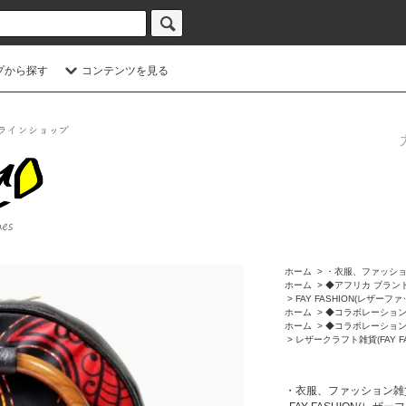
プから探す
コンテンツを見る
ホーム
>
・衣服、ファッシ
ホーム
>
◆アフリカ ブラン
>
FAY FASHION(レザーファ
ホーム
>
◆コラボレーショ
ホーム
>
◆コラボレーショ
>
レザークラフト雑貨(FAY F
・衣服、ファッション雑