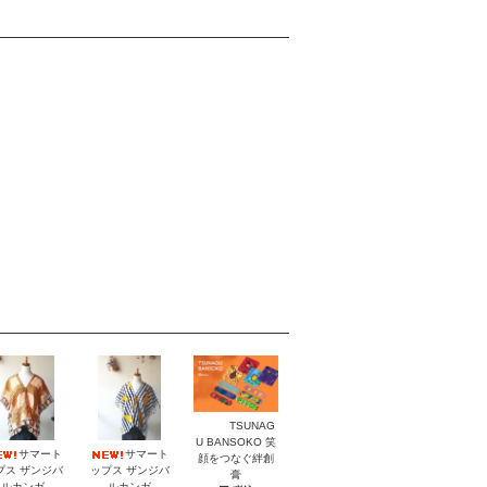
TSUNAG
U BANSOKO 笑
サマート
サマート
顔をつなぐ絆創
プス ザンジバ
ップス ザンジバ
膏
ルカンガ
ルカンガ