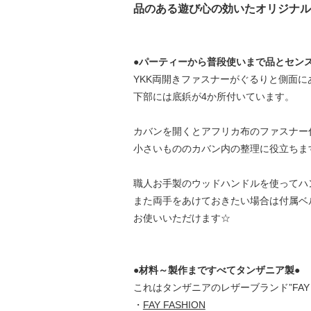
品のある遊び心の効いたオリジナル
●パーティーから普段使いまで品とセンス
YKK両開きファスナーがぐるりと側面に
下部には底鋲が4か所付いています。
カバンを開くとアフリカ布のファスナー
小さいもののカバン内の整理に役立ちま
職人お手製のウッドハンドルを使ってハ
また両手をあけておきたい場合は付属ベ
お使いいただけます☆
●材料～製作まですべてタンザニア製●
これはタンザニアのレザーブランド”FAY 
・
FAY FASHION