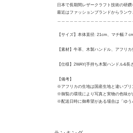
日本で長期間レザークラフト技術の研鑽
最近はファッションブランドからランウ
＿＿＿＿＿＿＿＿＿＿＿＿＿＿＿＿＿＿
【サイズ】本体直径: 21cm、マチ幅:7 
【素材】牛革、木製ハンドル、アフリカ生地
【仕様】2WAY(手持ち木製ハンドル&
【備考】
※アフリカの生地は国産生地と違いプリ
※御覧の環境により写真と実物の色味が
※配送日時に御希望がある場合は「ゆう