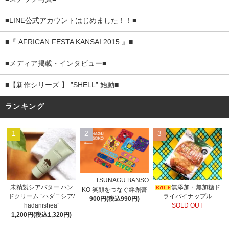
■LINE公式アカウントはじめました！！■
■『 AFRICAN FESTA KANSAI 2015 』■
■メディア掲載・インタビュー■
■【新作シリーズ 】 ”SHELL” 始動■
ランキング
1
2
3
TSUNAGU BANSO
未精製シアバター ハン
無添加・無加糖ド
KO 笑顔をつなぐ絆創膏
ドクリーム ”ハダニシア/
ライパイナップル
900円(税込990円)
hadanishea”
SOLD OUT
1,200円(税込1,320円)