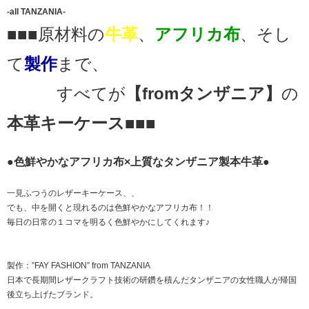
-
all TANZANIA
-
■■■原材料の
牛革
、
アフリカ布
、そし
て
製作
まで、
すべてが
【fromタンザニア】
の
本革キーケース
■■■
●色鮮やかなアフリカ布×上質なタンザニア製本牛革●
一見ふつうのレザーキーケース、、
でも、中を開くと現れるのは色鮮やかなアフリカ布！！
毎日の日常の１コマを明るく色鮮やかにしてくれます♪
製作：”FAY FASHION” from TANZANIA
日本で長期間レザークラフト技術の研鑽を積んだタンザニアの女性職人が帰国
後立ち上げたブランド。