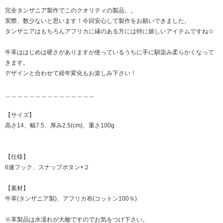
完全タンザニア製作でこのクオリティの製品。。
実際、数少ないと思います！今回安心して製作をお願いできました。
タンザニアはもちろんアフリカに縁のある方には特に嬉しいアイテムですね☆
牛革ははじめは硬さがありますが使っているうちに手に馴染み柔らかくなって
きます。
デザインと合わせて経年変化もお楽しみ下さい！
＿＿＿＿＿＿＿＿＿＿＿＿＿＿＿
【サイズ】
高さ14、幅7.5、厚み2.5(cm)、重さ100g
【仕様】
6連フック、スナップボタン×２
【素材】
牛革(タンザニア製)、アフリカ布(コットン100％)
※革製品は水濡れが大敵ですのでお気をつけ下さい。