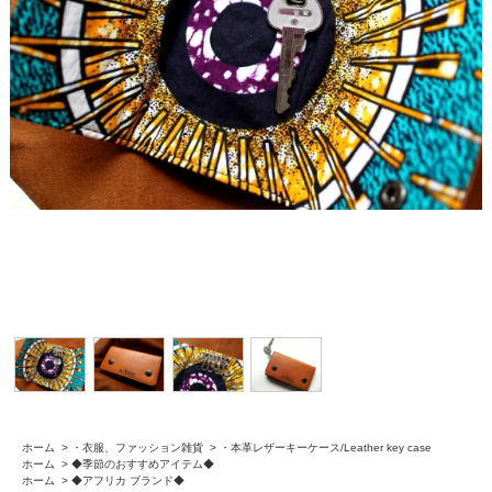
ホーム
>
・衣服、ファッション雑貨
>
・本革レザーキーケース/Leather key case
ホーム
>
◆季節のおすすめアイテム◆
ホーム
>
◆アフリカ ブランド◆