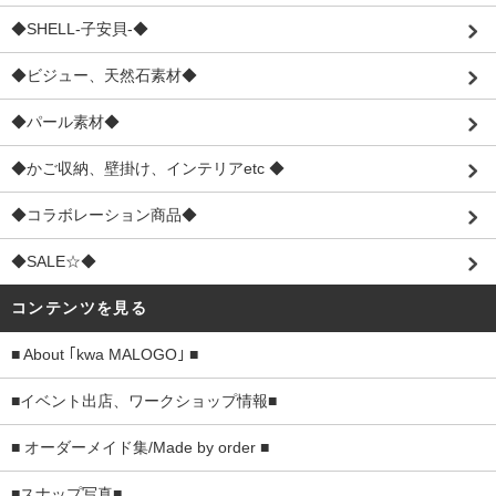
◆SHELL-子安貝-◆
◆ビジュー、天然石素材◆
◆パール素材◆
◆かご収納、壁掛け、インテリアetc ◆
◆コラボレーション商品◆
◆SALE☆◆
コンテンツを見る
■ About ｢kwa MALOGO｣ ■
■イベント出店、ワークショップ情報■
■ オーダーメイド集/Made by order ■
■スナップ写真■