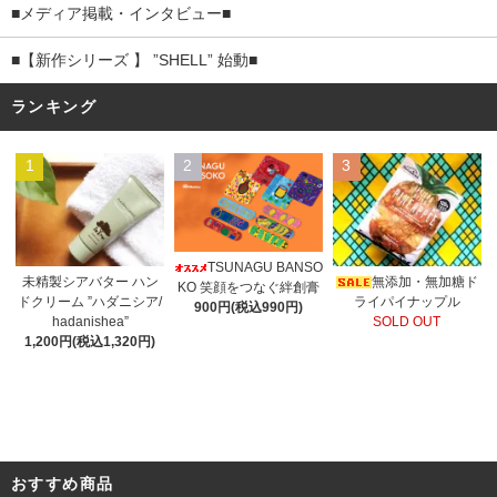
■メディア掲載・インタビュー■
■【新作シリーズ 】 ”SHELL” 始動■
ランキング
1
2
3
TSUNAGU BANSO
未精製シアバター ハン
無添加・無加糖ド
KO 笑顔をつなぐ絆創膏
ドクリーム ”ハダニシア/
ライパイナップル
900円(税込990円)
hadanishea”
SOLD OUT
1,200円(税込1,320円)
おすすめ商品