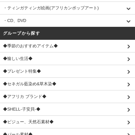
・ティンガティンガ絵画(アフリカンポップアート)
・CD、DVD
グループから探す
◆季節のおすすめアイテム◆
◆愉しい生活◆
◆プレゼント特集◆
◆セネガル藍染め&草木染◆
◆アフリカ ブランド◆
◆SHELL-子安貝-◆
◆ビジュー、天然石素材◆
◆パール素材◆