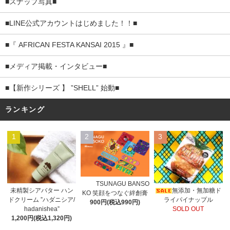
■スナップ写真■
■LINE公式アカウントはじめました！！■
■『 AFRICAN FESTA KANSAI 2015 』■
■メディア掲載・インタビュー■
■【新作シリーズ 】 ”SHELL” 始動■
ランキング
1
2
3
TSUNAGU BANSO
未精製シアバター ハン
無添加・無加糖ド
KO 笑顔をつなぐ絆創膏
ドクリーム ”ハダニシア/
ライパイナップル
900円(税込990円)
hadanishea”
SOLD OUT
1,200円(税込1,320円)