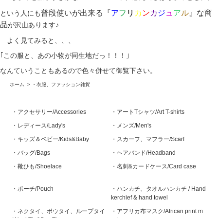
普段使いが出来る『
ア
フ
リ
カ
ン
カ
ジ
ュ
ア
ル
』な商
という人にも
品
が沢山あります♪
よく見てみると、、、
｢この服と、あの小物が同生地だっ！！！｣
なんていうこともあるので色々併せて御覧下さい。
ホーム
>
・衣服、ファッション雑貨
・アクセサリー/Accessories
・アートTシャツ/Art T-shirts
・レディース/Lady's
・メンズ/Men's
・キッズ＆ベビー/Kids&Baby
・スカーフ、マフラー/Scarf
・バッグ/Bags
・ヘアバンド/Headband
・靴ひも/Shoelace
・名刺&カードケース/Card case
・ポーチ/Pouch
・ハンカチ、タオルハンカチ / Hand
kerchief & hand towel
・ネクタイ、ボウタイ、ループタイ
・アフリカ布マスク/African print m