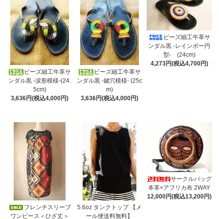
ビーズ細工牛革サ
ンダル黒 -レインボー円
型- (24cm)
4,273円(税込4,700円)
ビーズ細工牛革サ
ビーズ細工牛革サ
ンダル黒 -涙形模様-(24.
ンダル黒 -鍵穴模様- (25c
5cm)
m)
3,636円(税込4,000円)
3,636円(税込4,000円)
サークルバッグ
本革×アフリカ布 2WAY
12,000円(税込13,200円)
フレンチスリーブ
5.6oz タンクトップ 【メ
ワンピース＜ひざ丈＞
ール便送料無料】