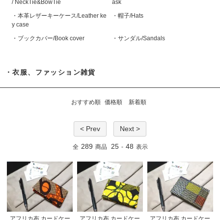
/ NeckTie&BowTie
ask
・本革レザーキーケース/Leather ke
・帽子/Hats
y case
・ブックカバー/Book cover
・サンダル/Sandals
・衣服、ファッション雑貨
おすすめ順
価格順
新着順
< Prev
Next >
289
25
48
全
商品
-
表示
アフリカ布 カードケー
アフリカ布 カードケー
アフリカ布 カードケー