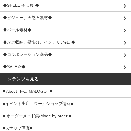
◆SHELL-子安貝-◆
◆ビジュー、天然石素材◆
◆パール素材◆
◆かご収納、壁掛け、インテリアetc ◆
◆コラボレーション商品◆
◆SALE☆◆
コンテンツを見る
■ About ｢kwa MALOGO｣ ■
■イベント出店、ワークショップ情報■
■ オーダーメイド集/Made by order ■
■スナップ写真■