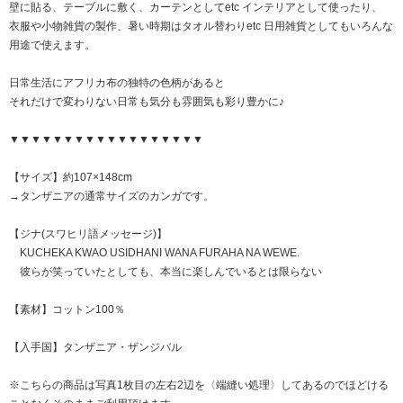
壁に貼る、テーブルに敷く、カーテンとしてetc インテリアとして使ったり、
衣服や小物雑貨の製作、暑い時期はタオル替わりetc 日用雑貨としてもいろんな
用途で使えます。
日常生活にアフリカ布の独特の色柄があると
それだけで変わりない日常も気分も雰囲気も彩り豊かに♪
▼▼▼▼▼▼▼▼▼▼▼▼▼▼▼▼▼▼
【サイズ】約107×148cm
→タンザニアの通常サイズのカンガです。
【ジナ(スワヒリ語メッセージ)】
KUCHEKA KWAO USIDHANI WANA FURAHA NA WEWE.
彼らが笑っていたとしても、本当に楽しんでいるとは限らない
【素材】コットン100％
【入手国】タンザニア・ザンジバル
※こちらの商品は写真1枚目の左右2辺を〈端縫い処理〉してあるのでほどける