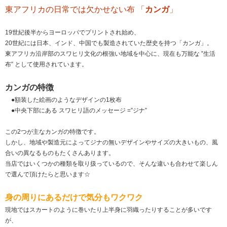
東アフリカの日常では欠かせない布 「
カンガ
」
19世紀後半からヨーロッパでプリントされ始め、
20世紀には日本、インド、中国でも製造されていた歴史を持つ「カンガ」。
東アフリカ沿岸部のスワヒリ文化の根強い地域を中心に、現在も万能な ”生活
布” として使用されています。
カンガの特徴
●額装した絵画のようなデザインの1枚布
●中央下部にある スワヒリ語のメッセージ =”ジナ”
この2つが主なカンガの特徴です。
しかし、地域や製造元によってジナの無いデザインやサイズの大きいもの、風
合いの異なるものもたくさんあります。
当店ではいくつかの種類を取り扱っているので、そんな違いも合わせて楽しん
で選んで頂けたらと思います☆
身の周りにあるだけで気分もワクワク
現地ではスカートのように巻いたり上半身に羽織ったりすることが多いです
が、