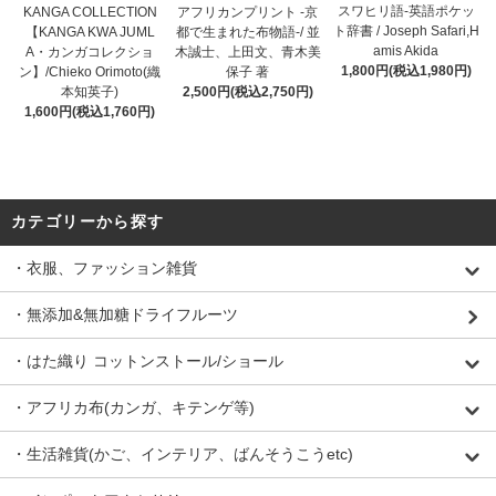
スワヒリ語-英語ポケッ
KANGA COLLECTION
アフリカンプリント -京
ト辞書 / Joseph Safari,H
【KANGA KWA JUML
都で生まれた布物語-/ 並
amis Akida
A・カンガコレクショ
木誠士、上田文、青木美
1,800円(税込1,980円)
ン】/Chieko Orimoto(織
保子 著
本知英子)
2,500円(税込2,750円)
1,600円(税込1,760円)
カテゴリーから探す
・衣服、ファッション雑貨
・無添加&無加糖ドライフルーツ
・はた織り コットンストール/ショール
・アフリカ布(カンガ、キテンゲ等)
・生活雑貨(かご、インテリア、ばんそうこうetc)