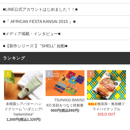
■LINE公式アカウントはじめました！！■
■『 AFRICAN FESTA KANSAI 2015 』■
■メディア掲載・インタビュー■
■【新作シリーズ 】 ”SHELL” 始動■
ランキング
1
2
3
TSUNAGU BANSO
未精製シアバター ハン
無添加・無加糖ド
KO 笑顔をつなぐ絆創膏
ドクリーム ”ハダニシア/
ライパイナップル
900円(税込990円)
hadanishea”
SOLD OUT
1,200円(税込1,320円)