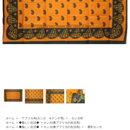
ホーム
>
・アフリカ布(カンガ、キテンゲ等)
>
・カンガ布
ホーム
>
◆愉しい生活◆
>
カンガ(東アフリカの生活布)
ホーム
>
◆愉しい生活◆
>
カンガ(東アフリカの生活布)
>
・通常カンガ