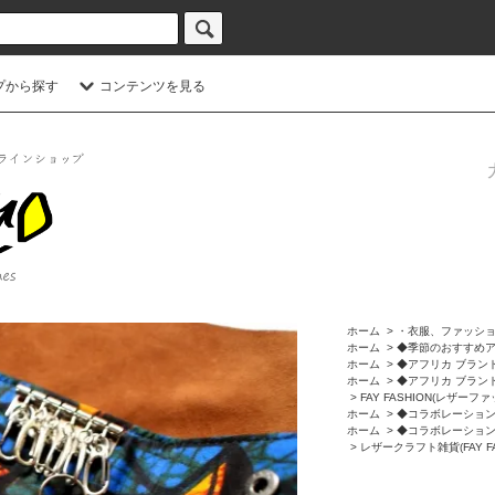
プから探す
コンテンツを見る
ホーム
>
・衣服、ファッシ
ホーム
>
◆季節のおすすめ
ホーム
>
◆アフリカ ブラン
ホーム
>
◆アフリカ ブラン
>
FAY FASHION(レザーファ
ホーム
>
◆コラボレーショ
ホーム
>
◆コラボレーショ
>
レザークラフト雑貨(FAY F