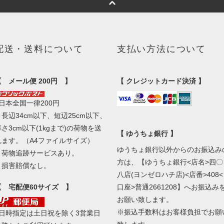
配送・送料について
支払い方法について
【 メール便 200円 】
【 クレジットカード決済 】
■日本全国一律200円
・長辺34cm以下、短辺25cm以下、
厚さ3cm以下(1kgまで)の荷物を送
【 ゆうちょ銀行 】
れます。（A4ファイルサイズ）
ゆうちょ銀行以外からのお振込み
・荷物追跡サービスあり。
方は、【ゆうちょ銀行<店名>四〇
・損害賠償なし。
八店(ヨンゼロハチ店)<店番>408<
【 宅配便60サイズ 】
口座>普通2661208】へお振込み
お願い致します。
※振込手数料はお客様負担でお願
■日時指定は土日祝を除く3営業日