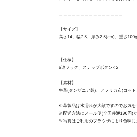
＿＿＿＿＿＿＿＿＿＿＿＿＿＿＿
【サイズ】
高さ14、幅7.5、厚み2.5(cm)、重さ100
【仕様】
6連フック、スナップボタン×２
【素材】
牛革(タンザニア製)、アフリカ布(コットン
※革製品は水濡れが大敵ですのでお気を
※配送方法にメール便(全国共通198円)
※写真はご利用のブラウザにより色味に