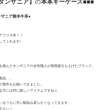
mタンザニア】
の
本革キーケース
■■■
ンザニア製本牛革●
アフリカ布！！
してくれます♪
を積んだタンザニアの女性職人が帰国後立ち上げたブランド。
製品。。
て製作をお願いできました。
る方には特に嬉しいアイテムですね☆
いるうちに手に馴染み柔らかくなってきます。
下さい！