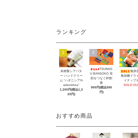
ランキング
1
2
3
TSUNAG
未精製シアバタ
無添
U BANSOKO 笑
ー ハンドクリー
無加糖ドラ
顔をつなぐ絆創
ム ”ハダニシア/h
イナップ
膏
adanishea”
SOLD OU
900円(税込990
1,200円(税込1,3
円)
20円)
おすすめ商品