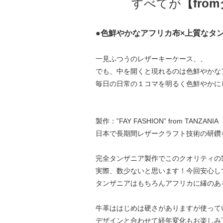
すべてが
【fro
●色鮮やかなアフリカ布×上質なタ
一見ふつうのレザーキーケース、、
でも、中を開くと現れるのは色鮮やかな
毎日の日常の１コマを明るく色鮮やかに
製作：”FAY FASHION” from TANZANIA
日本で長期間レザークラフト技術の研鑽
完全タンザニア製作でこのクオリティの
実際、数少ないと思います！今回安心し
タンザニアはもちろんアフリカに縁のあ
牛革ははじめは硬さがありますが使って
デザインと合わせて経年変化もお楽しみ