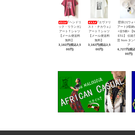
｢ヘンドリ
｢エヴァリ
壁掛け(ウォ
ック・リランガ｣
スト・チカウェ｣
アート)/収
アートＴシャツ
アートＴシャツ
<全5柄> 【
【メール便送料
【メール便送料
E51】 伝統
無料】
無料】
芸 from タ
3,182円(税込3,5
3,182円(税込3,5
ア
00円)
00円)
6,727円(税込
00円)