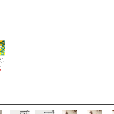
加・
イパ
ル
T