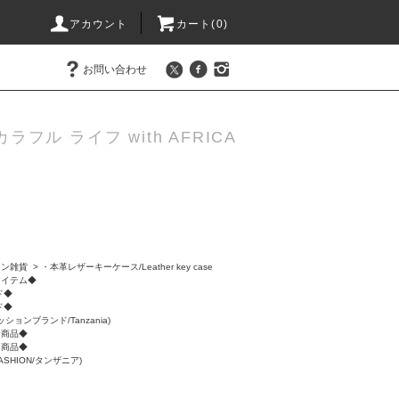
アカウント
カート(0)
お問い合わせ
カラフル ライフ with AFRICA
ョン雑貨
>
・本革レザーキーケース/Leather key case
アイテム◆
ド◆
ド◆
ッションブランド/Tanzania)
ン商品◆
ン商品◆
ASHION/タンザニア)