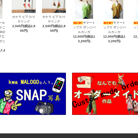
カケラ ピアス/イ
カケラ ピアス/イ
ヤリング
ヤリング
ール
サマート
サマート
2,545円(税込2,8
2,545円(税込2,8
納かご
ップス ザンジバ
ップス ザンジバ
ッ
00円)
00円)
MAD
ルカンガ
ルカンガ
手工
12,000円(税込1
12,000円(税込1
12
ンザニ
3,200円)
3,200円)
7,4