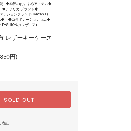
貨
◆季節のおすすめアイテム◆
◆アフリカ ブランド◆
ファッションブランド/Tanzania)
品◆
◆コラボレーション商品◆
FASHION/タンザニア)
布 レザーキーケース
850円)
SOLD OUT
く表記