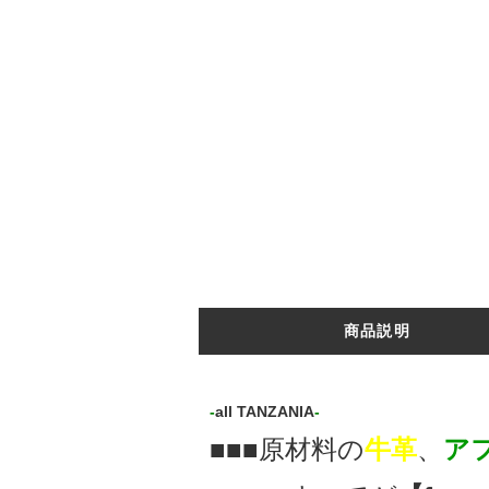
商品説明
-
all TANZANIA
-
■■■原材料の
牛革
、
ア