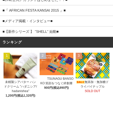
■『 AFRICAN FESTA KANSAI 2015 』■
■メディア掲載・インタビュー■
■【新作シリーズ 】 ”SHELL” 始動■
ランキング
1
2
3
TSUNAGU BANSO
未精製シアバター ハン
無添加・無加糖ド
KO 笑顔をつなぐ絆創膏
ドクリーム ”ハダニシア/
ライパイナップル
900円(税込990円)
hadanishea”
SOLD OUT
1,200円(税込1,320円)