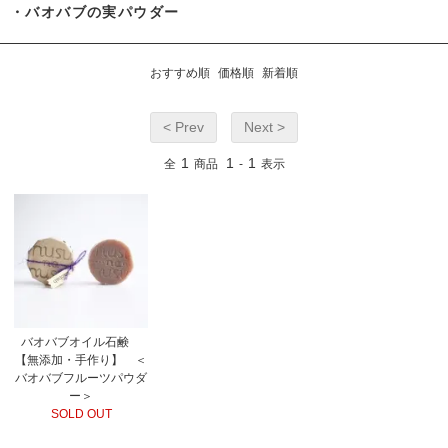
・バオバブの実パウダー
おすすめ順
価格順
新着順
< Prev
Next >
1
1
1
全
商品
-
表示
バオバブオイル石鹸
【無添加・手作り】 ＜
バオバブフルーツパウダ
ー＞
SOLD OUT