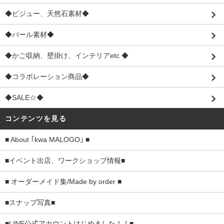
◆ビジュー、天然石素材◆
◆パール素材◆
◆かご収納、壁掛け、インテリアetc ◆
◆コラボレーション商品◆
◆SALE☆◆
コンテンツを見る
■ About ｢kwa MALOGO｣ ■
■イベント出店、ワークショップ情報■
■ オーダーメイド集/Made by order ■
■スナップ写真■
■LINE公式アカウントはじめました！！■