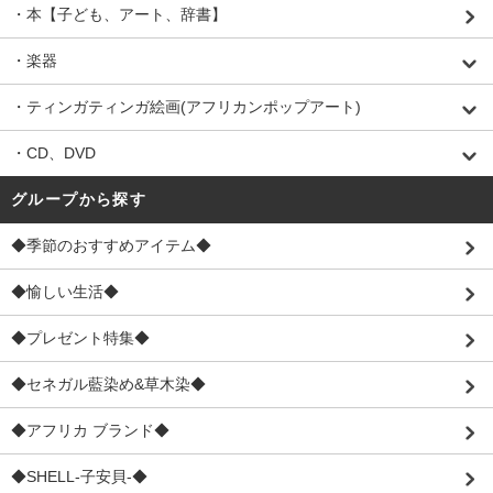
・本【子ども、アート、辞書】
・楽器
・ティンガティンガ絵画(アフリカンポップアート)
・CD、DVD
グループから探す
◆季節のおすすめアイテム◆
◆愉しい生活◆
◆プレゼント特集◆
◆セネガル藍染め&草木染◆
◆アフリカ ブランド◆
◆SHELL-子安貝-◆